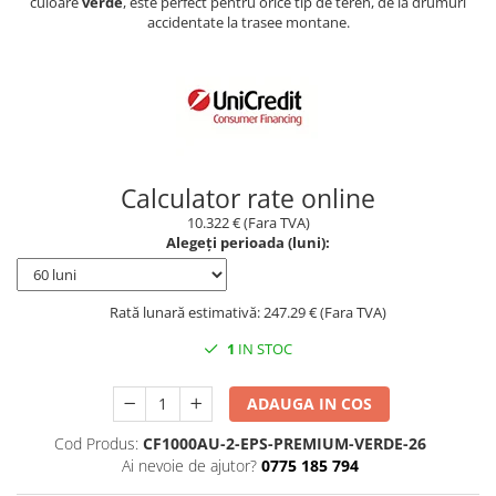
culoare
verde
, este perfect pentru orice tip de teren, de la drumuri
accidentate la trasee montane.
Borseta
Geanta
Rucsac
ECHIPAMENTE SKIJET
Calculator rate online
10.322 € (Fara TVA)
Alegeți perioada (luni):
Rată lunară estimativă: 247.29 € (Fara TVA)
1
IN STOC
ADAUGA IN COS
Cod Produs:
CF1000AU-2-EPS-PREMIUM-VERDE-26
Ai nevoie de ajutor?
0775 185 794