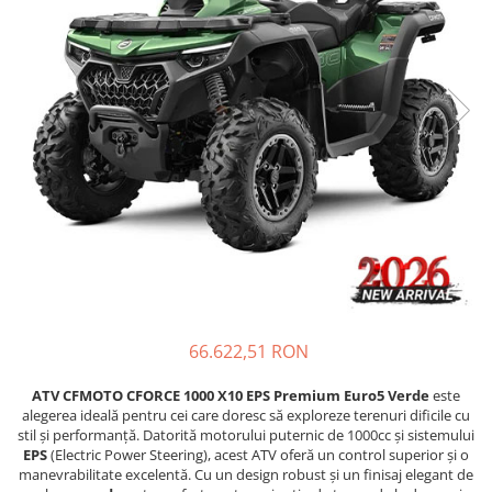
GOES MY 2026
Casti
ACCESORII MOTO
MODEL ATV CAN-AM
Ochelari
ACCESORII IARNA ATV / SSV
Manusi
SUPORT SKIJET
Can-Am Outlander
Tricouri
ACCESORII ATV
Can-Am Renegade
Pantaloni
ANVELOPE ATV
CAN-AM MY 2026
Borseta
BULLBAR SSV
Capacitate
Geanta
ACCESORII SSV
200 - 400 cmc. (8)
Rucsac
CUTII SSV
400 - 600 cmc. (65)
Protectii
600 - 800 cmc. (29)
Sosete
800 - 1000 cmc. (81)
Armura
ECHIPAMENTE COPII
66.622,51 RON
Casti
ATV CFMOTO CFORCE 1000 X10 EPS Premium Euro5 Verde
este
Manusi
alegerea ideală pentru cei care doresc să exploreze terenuri dificile cu
Tricouri
stil și performanță. Datorită motorului puternic de 1000cc și sistemului
EPS
(Electric Power Steering), acest ATV oferă un control superior și o
Pantaloni
manevrabilitate excelentă. Cu un design robust și un finisaj elegant de
Set Complet