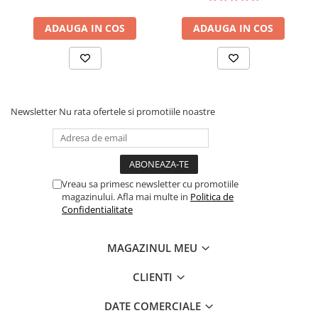
ADAUGA IN COS
ADAUGA IN COS
Rezervor:
26 L
Răcire:
Cu Lichid
Newsletter
Nu rata ofertele si promotiile noastre
Transmisie:
pe cardan
Vreau sa primesc newsletter cu promotiile
Sistem pornire:
Electric
magazinului. Afla mai multe in
Politica de
Confidentialitate
Putere omologată:
84 CP
MAGAZINUL MEU
CLIENTI
Putere constructivă:
90 CP
DATE COMERCIALE