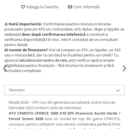
Adauga la Favorite
Cere informatii
⚠️ Notă importantă:
Confirmarea exactă a stocului si livrarea
produselor precum ATV-uri, motociclete, SXS, Ryker, Skijer și Spyder se
realizează
doar după confirmarea telefonică
a comenzii și
verificarea disponibilității în stoc. Veti fi contactat de un consultant
pentru detalii.
Ai nevoie de finanțare?
Vrei să cumperi un ATV, un Spyder, un SXS
sau o motocicletă, dar nu știi dacă te încadrezi pentru un credit? Cu
ajutorul
calculatorului nostru de rate
, poți verifica rapid și simplu
eligibilitatea pentru finanțare – fără drumuri la showroom și fără
formulare complicate.
Descriere
Model 2026 – ATV nou din generația actualizată, având anul de
fabricație 2025 conform cărții de identitate.
ATV CFMOTO CFORCE 1000 X10 EPS Premium Euro5 Verde /
Forest Green 2026
este un model de top din gama CFMOTO,
conceput pentru utilizatori care doresc combinația perfectă între