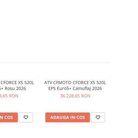
CFORCE X5 520L
ATV CFMOTO CFORCE X5 520L
ATV CFMO
5+ Rosu 2026
EPS Euro5+ Camuflaj 2026
EPS Euro
8,65 RON
36.228,65 RON
36
N COS
ADAUGA IN COS
ADAUG