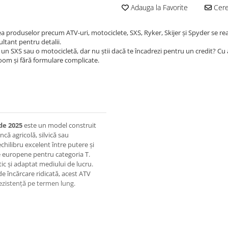
Adauga la Favorite
Cere 
ea produselor precum ATV-uri, motociclete, SXS, Ryker, Skijer și Spyder se re
ultant pentru detalii.
un SXS sau o motocicletă, dar nu știi dacă te încadrezi pentru un credit? Cu
room și fără formulare complicate.
de 2025
este un model construit
că agricolă, silvică sau
chilibru excelent între putere și
le europene pentru categoria T.
ic și adaptat mediului de lucru.
e încărcare ridicată, acest ATV
rezistență pe termen lung.