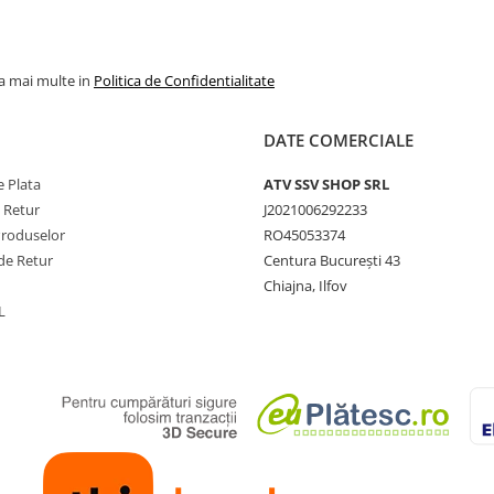
la mai multe in
Politica de Confidentialitate
DATE COMERCIALE
 Plata
ATV SSV SHOP SRL
e Retur
J2021006292233
Produselor
RO45053374
de Retur
Centura București 43
Chiajna, Ilfov
L