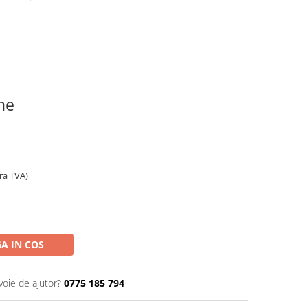
ine
ara TVA)
A IN COS
voie de ajutor?
0775 185 794