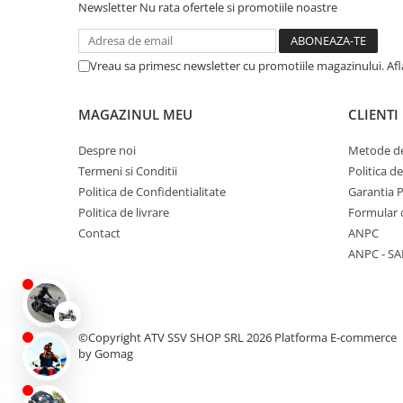
Newsletter
Nu rata ofertele si promotiile noastre
Protectii
Sosete
Cutie de viteze:
CVT L/H/N/R/P
Armura
Vreau sa primesc newsletter cu promotiile magazinului. Af
ECHIPAMENTE COPII
Rezervor:
19.5 L
Casti
MAGAZINUL MEU
CLIENTI
Manusi
Despre noi
Metode de
Tricouri
Termeni si Conditii
Politica d
Răcire:
Cu Lichid
Pantaloni
Politica de Confidentialitate
Garantia 
Set Complet
Politica de livrare
Formular 
Borseta
Contact
ANPC
Sistem pornire:
Electric
Geanta
ANPC - SA
Rucsac
ECHIPAMENTE SKIJET
Putere omologată:
50 CP
©Copyright ATV SSV SHOP SRL 2026
Platforma E-commerce
ACCESORII
by Gomag
Putere constructivă:
50 CP
CONSUMABILE