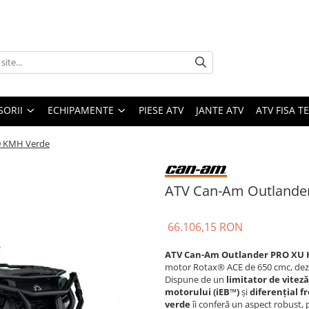
SORII
ECHIPAMENTE
PIESE ATV
JANTE ATV
ATV FISA 
0 KMH Verde
ATV Can-Am Outlande
66.106,15 RON
ATV Can-Am Outlander PRO XU H
motor Rotax® ACE de 650 cmc, dezvolt
Dispune de un
limitator de viteză
motorului (iEB™)
și
diferențial f
verde
îi conferă un aspect robust, 