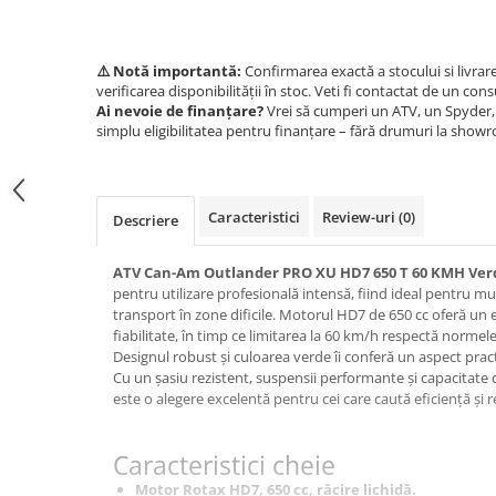
SCUTERE
KIDS
⚠️ Notă importantă:
Confirmarea exactă a stocului si livrar
verificarea disponibilității în stoc. Veti fi contactat de un cons
ATV COPII
Ai nevoie de finanțare?
Vrei să cumperi un ATV, un Spyder, 
MOTO COPII
simplu eligibilitatea pentru finanțare – fără drumuri la show
RYKER
Caracteristici
Review-uri
(0)
Descriere
SPYDER
ATV Can-Am Outlander PRO XU HD7 650 T 60 KMH Ver
SKIJET
pentru utilizare profesională intensă, fiind ideal pentru mun
transport în zone dificile. Motorul HD7 de 650 cc oferă un e
fiabilitate, în timp ce limitarea la 60 km/h respectă norme
ECHIPAMENTE
Designul robust și culoarea verde îi conferă un aspect pract
CROSS ENDURO
Cu un șasiu rezistent, suspensii performante și capacitate d
este o alegere excelentă pentru cei care caută eficiență și 
Casti
Ochelari
Caracteristici cheie
Manusi
Tricouri
Motor Rotax HD7, 650 cc, răcire lichidă.