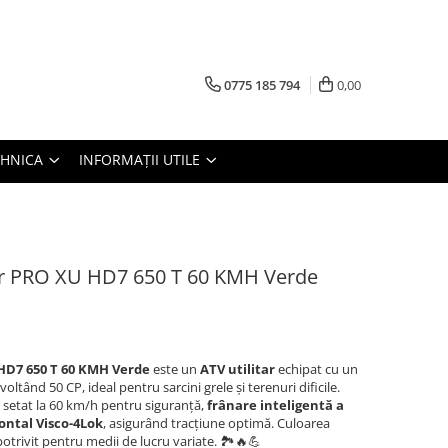
0775 185 794
0,00
TEHNICA
INFORMAȚII UTILE
r PRO XU HD7 650 T 60 KMH Verde
D7 650 T 60 KMH Verde
este un
ATV utilitar
echipat cu un
ând 50 CP, ideal pentru sarcini grele și terenuri dificile.
setat la 60 km/h pentru siguranță,
frânare inteligentă a
rontal Visco-4Lok
, asigurând tracțiune optimă.
Culoarea
potrivit pentru medii de lucru variate.
🏞️🔥💪