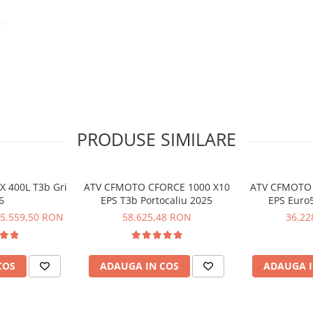
r.
bil.
abilitate.
tilizare zilnică.
en.
în mediu rural sau forestier.
PRODUSE SIMILARE
 400L T3b Gri
ATV CFMOTO CFORCE 1000 X10
ATV CFMOTO 
6
EPS T3b Portocaliu 2025
EPS Euro
5.559,50 RON
58.625,48 RON
36.22
COS
ADAUGA IN COS
ADAUGA I