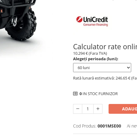
Calculator rate onl
10.294 € (Fara TVA)
Alegeți perioada (luni):
Rată lunară estimativă: 246.65 € (F
0
IN STOC FURNIZOR
ADAUG
Cod Produs:
0001MSE00
Ai ne