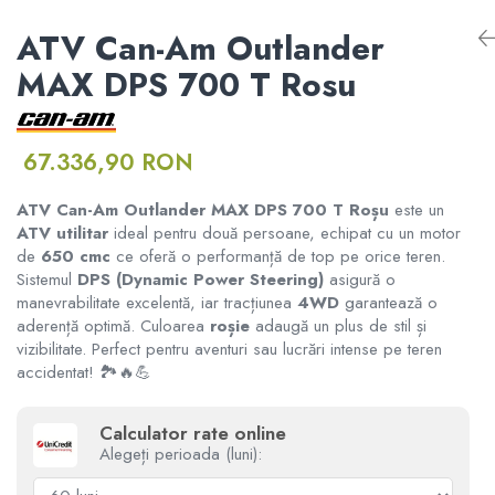
RAMPE ATV UTV MOTO
Informare Certificat Fiscal
ATV CFMOTO X10 1000 TOURING
ATV Can-Am Outlander
ATV CFMOTO X10
Borseta
DISTANTIERE ROTI ATV
Formular returnare produs /
MAX DPS 700 T Rosu
ATV CFMOTO X10 1000 MUD
Cerere retragere din contract
CFMOTO MY 2026
Geanta
APARATORI MAINI ATV
67.336,90 RON
Rucsac
PORTBAGAJE SI SUPORTURI
MODEL ATV GOES
BAGAJE
ATV Can-Am Outlander MAX DPS 700 T Roșu
este un
Protectii
ATV utilitar
ideal pentru două persoane, echipat cu un motor
GOES 400S
ACCESORII ELECTRONICE ATV /
de
650 cmc
ce oferă o performanță de top pe orice teren.
SSV
Sistemul
DPS (Dynamic Power Steering)
asigură o
Sosete
GOES 400L
manevrabilitate excelentă, iar tracțiunea
4WD
garantează o
ACCESORII MONTAJ ELECTRONICE
aderență optimă. Culoarea
roșie
adaugă un plus de stil și
Armura
vizibilitate. Perfect pentru aventuri sau lucrări intense pe teren
GOES 500L
TOBE SPORT ATV / UTV
accidentat! 🏞️🔥💪
ECHIPAMENTE MOTO
GOES 1000
ACCESORII MOTO
Calculator rate online
Alegeți perioada (luni):
GOES MY 2026
Casti
ACCESORII IARNA ATV / SSV