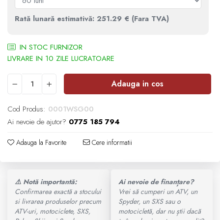
Ochelari
SUPORT SKIJET
MODEL ATV CAN-AM
Rată lunară estimativă: 251.29 € (Fara TVA)
ACCESORII ATV
Manusi
IN STOC FURNIZOR
Can-Am Outlander
ANVELOPE ATV
Tricouri
Can-Am Renegade
Adauga in cos
BULLBAR SSV
Pantaloni
CAN-AM MY 2026
Cod Produs:
0001WSG00
ACCESORII SSV
Borseta
Ai nevoie de ajutor?
0775 185 794
Capacitate
CUTII SSV
Geanta
Adauga la Favorite
Cere informatii
200 - 400 cmc. (8)
Rucsac
⚠️ Notă importantă:
Ai nevoie de finanțare?
400 - 600 cmc. (65)
Confirmarea exactă a stocului
Vrei să cumperi un ATV, un
Protectii
si livrarea produselor precum
Spyder, un SXS sau o
600 - 800 cmc. (29)
ATV-uri, motociclete, SXS,
motocicletă, dar nu știi dacă
Sosete