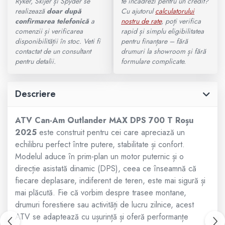
Ryker, Skijer și Spyder se
te încadrezi pentru un credit?
realizează
doar după
Cu ajutorul
calculatorului
800 - 1000 cmc. (81)
confirmarea telefonică
a
nostru de rate
, poți verifica
Armura
comenzii și verificarea
rapid și simplu eligibilitatea
disponibilității în stoc. Veti fi
pentru finanțare – fără
contactat de un consultant
drumuri la showroom și fără
ECHIPAMENTE COPII
pentru detalii.
formulare complicate.
Casti
Descriere
Manusi
ATV Can-Am Outlander MAX DPS 700 T Roșu
2025
este construit pentru cei care apreciază un
Tricouri
echilibru perfect între putere, stabilitate și confort.
Modelul aduce în prim-plan un motor puternic și o
Pantaloni
direcție asistată dinamic (DPS), ceea ce înseamnă că
fiecare deplasare, indiferent de teren, este mai sigură și
Set Complet
mai plăcută. Fie că vorbim despre trasee montane,
drumuri forestiere sau activități de lucru zilnice, acest
Borseta
ATV se adaptează cu ușurință și oferă performanțe