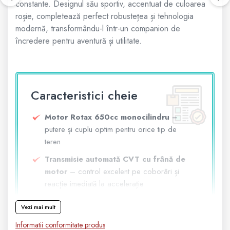
constante. Designul său sportiv, accentuat de culoarea
roșie, completează perfect robustețea și tehnologia
Geanta
modernă, transformându-l într-un companion de
încredere pentru aventură și utilitate.
Rucsac
ECHIPAMENTE SKIJET
Caracteristici cheie
Motor Rotax 650cc monocilindru
–
putere și cuplu optim pentru orice tip de
teren
Transmisie automată CVT cu frână de
motor
– control excelent pe coborâri și
reacție imediată la accelerație
Direcție asistată dinamic DPS
–
Vezi mai mult
manevrabilitate sporită și efort redus la
Informatii conformitate produs
volan