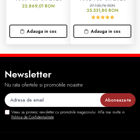
și noroiului
22.869,01 RON
27.130,76 RON
25.531,80 RON
Design sportiv în culoare roșu intens
– combinație de stil modern și vizibilitate
ridicată
Adauga in cos
Adauga in cos
01
02
03
04
MOTOR
MECANICA
DIMENSIUNI
GENERAL
Newsletter
Nu rata ofertele si promotiile noastre
Motor:
700 ROTAX 1 CILINDRU
Vreau sa primesc newsletter cu promotiile magazinului. Afla mai multe in
Capacitate:
Politica de Confidentialitate
650 CMC
Combustibil: