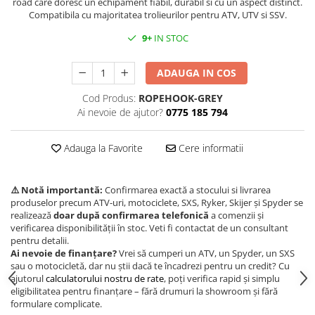
road care doresc un echipament fiabil, durabil si cu un aspect distinct.
Compatibila cu majoritatea trolieurilor pentru ATV, UTV si SSV.
Borseta
Geanta
9+
IN STOC
Rucsac
ECHIPAMENTE SKIJET
ADAUGA IN COS
Cod Produs:
ROPEHOOK-GREY
Ai nevoie de ajutor?
0775 185 794
Adauga la Favorite
Cere informatii
⚠️ Notă importantă:
Confirmarea exactă a stocului si livrarea
produselor precum ATV-uri, motociclete, SXS, Ryker, Skijer și Spyder se
realizează
doar după confirmarea telefonică
a comenzii și
verificarea disponibilității în stoc. Veti fi contactat de un consultant
pentru detalii.
Ai nevoie de finanțare?
Vrei să cumperi un ATV, un Spyder, un SXS
sau o motocicletă, dar nu știi dacă te încadrezi pentru un credit? Cu
ajutorul
calculatorului nostru de rate
, poți verifica rapid și simplu
eligibilitatea pentru finanțare – fără drumuri la showroom și fără
formulare complicate.