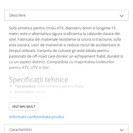
Descriere
Sufa sintetica pentru troliu ATV, diametru 6mm si lungime 15
metri, este o alternativa sigura si eficienta la cablurile clasice din
otel. Fabricata din materiale rezistente la uzura si tractiune, sufa
este usoara, usor de manevrat si reduce riscul de accidentare in
timpul utilizarii. Varianta de culoare gri este ideala pentru
pasionatii de off-road care doresc un echipament fiabil, durabil si
cu un aspect distinct. Compatibila cu majoritatea trolieurilor
pentru ATV, UTV si SSV.
Specificații tehnice
Tip produs:
Sufa sintetica pentru troliu
Diametru:
6mm
Lungime:
15 metri
Culoare:
Gri
VEZI MAI MULT
Material:
Fibra sintetica de inalta rezistenta (tip Dyneema
sau similar)
Informatii conformitate produs
Capacitate tractiune:
Pana la ~3.000 kg (in functie de
material si troliu)
Caracteristici
Compatibilitate:
ATV, UTV, SSV, off-road, trolii electrice cu