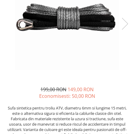
GOES MY 2026
Casti
ACCESORII MOTO
MODEL ATV CAN-AM
Ochelari
ACCESORII IARNA ATV / SSV
Manusi
SUPORT SKIJET
Can-Am Outlander
Tricouri
ACCESORII ATV
Can-Am Renegade
Pantaloni
ANVELOPE ATV
CAN-AM MY 2026
Borseta
BULLBAR SSV
Capacitate
Geanta
ACCESORII SSV
200 - 400 cmc. (8)
Rucsac
CUTII SSV
400 - 600 cmc. (65)
Protectii
600 - 800 cmc. (29)
Sosete
800 - 1000 cmc. (81)
Armura
199,00 RON
149,00 RON
ECHIPAMENTE COPII
Economisesti:
50,00
RON
Casti
Sufa sintetica pentru troliu ATV, diametru 6mm si lungime 15 metri,
Manusi
este o alternativa sigura si eficienta la cablurile clasice din otel.
Tricouri
Fabricata din materiale rezistente la uzura si tractiune, sufa este
usoara, usor de manevrat si reduce riscul de accidentare in timpul
Pantaloni
utilizarii. Varianta de culoare gri este ideala pentru pasionatii de off-
Set Complet