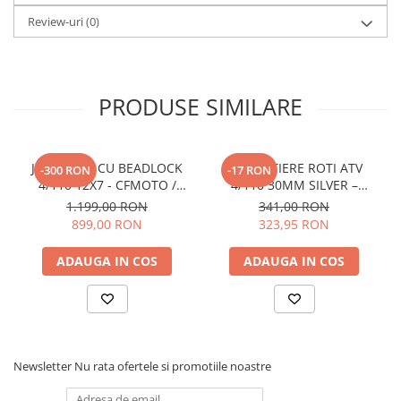
tambur compatibil
Review-uri
(0)
Beneficii:
Mai usoara si mai sigura decat cablul de otel
Nu retine energie in caz de rupere
Nu ruginește
Flexibila si usor de manevrat
PRODUSE SIMILARE
Nu Include:
Carlig de prindere (hook).
JANTA ATV CU BEADLOCK
DISTANTIERE ROTI ATV
-300 RON
-17 RON
4/110 12X7 - CFMOTO /
4/110 30MM SILVER –
YAMAHA / SUZUKI - NEGRU
CFMOTO / YAMAHA /
1.199,00 RON
341,00 RON
CU ALBASTRU
SUZUKI (PREZON M10x1.25)
899,00 RON
323,95 RON
ADAUGA IN COS
ADAUGA IN COS
Newsletter
Nu rata ofertele si promotiile noastre