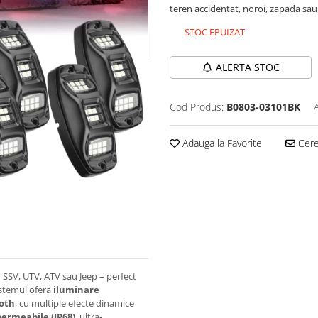
teren accidentat, noroi, zapada sau
STOC EPUIZAT
ALERTA STOC
Cod Produs:
B0803-03101BK
Adauga la Favorite
Cere 
SSV, UTV, ATV sau Jeep – perfect
istemul ofera
iluminare
ooth
, cu multiple efecte dinamice
ermeabile (IP68)
, ultra-