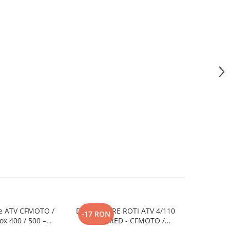
te ATV CFMOTO /
DISTANTIERE ROTI ATV 4/110
DISTANTI
-17 RON
-19 RO
x 400 / 500 –
30MM RED - CFMOTO /
40MM R