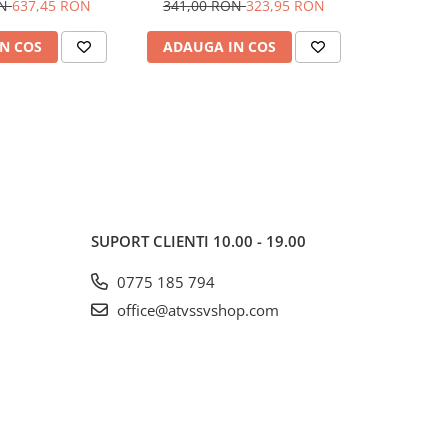
terioara Off-Road
YAMAHA / SUZUKI
YAMAHA 
ON
637,45 RON
341,00 RON
323,95 RON
389,00
N COS
ADAUGA IN COS
ADAUG
SUPORT CLIENTI
10.00 - 19.00
0775 185 794
office@atvssvshop.com