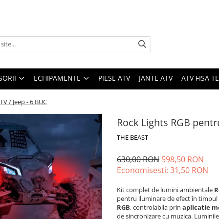
SORII
ECHIPAMENTE
PIESE ATV
JANTE ATV
ATV FISA 
TV / Jeep - 6 BUC
Rock Lights RGB pentru
THE BEAST
630,00 RON
598,50 RON
Economisesti:
31,50
RON
Kit complet de lumini ambientale
R
pentru iluminare de efect în timpul
RGB
, controlabila prin
aplicatie m
de sincronizare cu muzica. Luminil