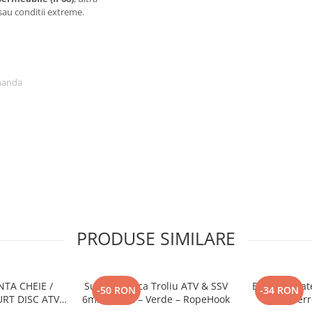
sau conditii extreme.
omanda
a, praf, noroi
)
alat pe vehicule mari
PRODUSE SIMILARE
TA CHEIE /
Sufa Sintetica Troliu ATV & SSV
Bullbar Spa
-50 RON
-34 RON
RT DISC ATV /
6mm / 15m – Verde – RopeHook
GOES Terro