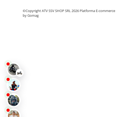
Protectii
©Copyright ATV SSV SHOP SRL 2026
Platforma E-commerce
Sosete
by Gomag
Armura
ECHIPAMENTE COPII
Casti
Manusi
Tricouri
Pantaloni
Set Complet
Borseta
Geanta
Rucsac
ECHIPAMENTE SKIJET
ACCESORII
CONSUMABILE