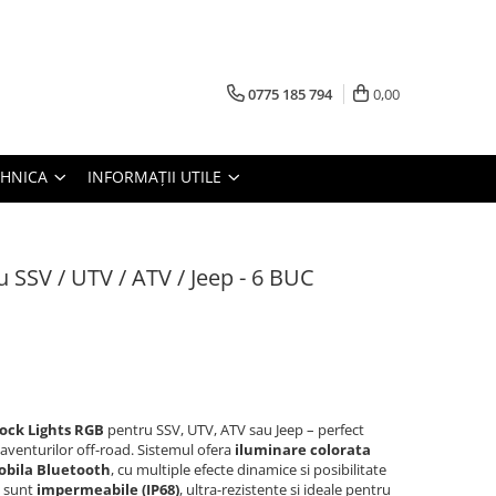
0775 185 794
0,00
TEHNICA
INFORMAȚII UTILE
 SSV / UTV / ATV / Jeep - 6 BUC
ock Lights RGB
pentru SSV, UTV, ATV sau Jeep – perfect
 aventurilor off-road. Sistemul ofera
iluminare colorata
obila Bluetooth
, cu multiple efecte dinamice si posibilitate
e sunt
impermeabile (IP68)
, ultra-rezistente si ideale pentru