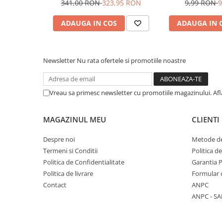
YAMAHA / SUZUKI (PREZON
MOTO / JETSKI /
341,00 RON
323,95 RON
9,99 RON
9
Pantaloni
M10x1.25)
OX7
Set Complet
ADAUGA IN COS
ADAUGA IN 
Borseta
Geanta
Rucsac
Newsletter
Nu rata ofertele si promotiile noastre
Protectii
Sosete
Vreau sa primesc newsletter cu promotiile magazinului. Af
Armura
ECHIPAMENTE MOTO
MAGAZINUL MEU
CLIENTI
Casti
Despre noi
Metode de
Ochelari
Termeni si Conditii
Politica d
Manusi
Politica de Confidentialitate
Garantia 
Tricouri
Politica de livrare
Formular 
Pantaloni
Contact
ANPC
Borseta
ANPC - SA
Geanta
Rucsac