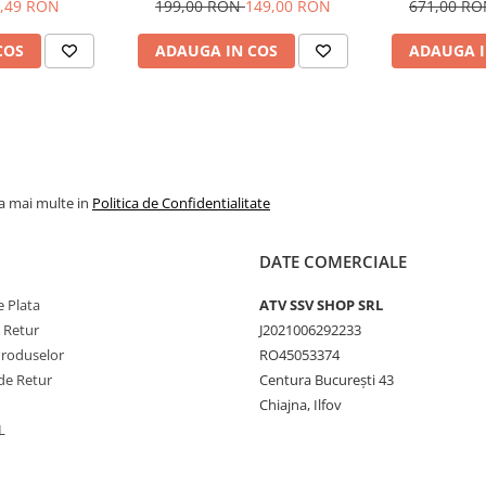
 SNOWMOBILE -
Protectie Pos
,49 RON
199,00 RON
149,00 RON
671,00 R
95
COS
ADAUGA IN COS
ADAUGA I
la mai multe in
Politica de Confidentialitate
DATE COMERCIALE
 Plata
ATV SSV SHOP SRL
e Retur
J2021006292233
Produselor
RO45053374
de Retur
Centura București 43
Chiajna, Ilfov
L