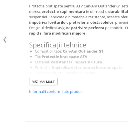
SCUTERE
Protectia brat spate pentru ATV Can-Am Outlander G1 este i
doresc
protectie suplimentara
in off-road si
durabilita
KIDS
suspensiei. Fabricata din materiale rezistente, aceasta ofe
impotriva loviturilor, pietrelor si obstacolelor
, preven
ATV COPII
Designul dedicat asigura
potrivire perfecta
pe modelul Ou
MOTO COPII
rapid si fara modificari majore
.
Specificații tehnice
RYKER
Compatibilitate:
Can-Am Outlander G1
Tip:
Protectie brat spate ATV
SPYDER
Material:
Rezistent la impact si uzura
Protectie:
Impiedica deteriorarea bratului spate
Montaj:
Bolt-on, instalare usoara
SKIJET
Rezistenta:
Ridicata in conditii off-road
VEZI MAI MULT
Utilizare:
ATV, off-road, teren accidentat
ECHIPAMENTE
Informatii conformitate produs
CROSS ENDURO
Casti
Ochelari
Manusi
Tricouri