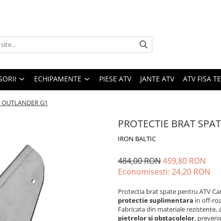
SORII
ECHIPAMENTE
PIESE ATV
JANTE ATV
ATV FISA 
M OUTLANDER G1
PROTECTIE BRAT SPA
IRON BALTIC
484,00 RON
459,80 RON
Economisesti:
24,20
RON
Protectia brat spate pentru ATV Can
protectie suplimentara
in off-ro
Fabricata din materiale rezistente,
pietrelor si obstacolelor
, preveni