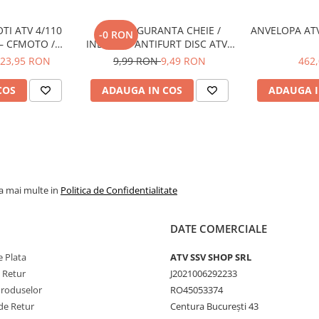
TI ATV 4/110
SNUR SIGURANTA CHEIE /
ANVELOPA ATV
-0 RON
– CFMOTO /
INDICARE ANTIFURT DISC ATV /
UKI (PREZON
MOTO / JETSKI / SNOWMOBILE -
23,95 RON
9,99 RON
9,49 RON
462
.25)
OX795
COS
ADAUGA IN COS
ADAUGA I
la mai multe in
Politica de Confidentialitate
DATE COMERCIALE
 Plata
ATV SSV SHOP SRL
e Retur
J2021006292233
Produselor
RO45053374
de Retur
Centura București 43