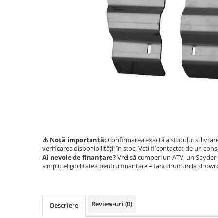
GOES 400L
ACCESORII MOTO
GOES 500L
ACCESORII IARNA ATV / SSV
GOES 1000
SUPORT SKIJET
GOES MY 2026
ACCESORII ATV
MODEL ATV CAN-AM
ANVELOPE ATV
Can-Am Outlander
BULLBAR SSV
Can-Am Renegade
ACCESORII SSV
CAN-AM MY 2026
CUTII SSV
Capacitate
200 - 400 cmc. (8)
400 - 600 cmc. (65)
⚠️ Notă importantă:
Confirmarea exactă a stocului si livrar
600 - 800 cmc. (29)
verificarea disponibilității în stoc. Veti fi contactat de un cons
800 - 1000 cmc. (81)
Ai nevoie de finanțare?
Vrei să cumperi un ATV, un Spyder, 
simplu eligibilitatea pentru finanțare – fără drumuri la show
SXS
MOTOCICLETE
Review-uri
(0)
Descriere