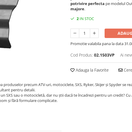
potrivire perfecta
pe modelul Out
majore
.
2
IN STOC
ADAUG
Promotie valabila pana la data 31.08 
Cod Produs:
02.1503VP
Ai nev
Adauga la Favorite
Cere 
ea produselor precum ATV-uri, motociclete, SXS, Ryker, Skijer și Spyder se re
ultant pentru detalii.
un SXS sau o motocicletă, dar nu știi dacă te încadrezi pentru un credit? Cu
room și fără formulare complicate.