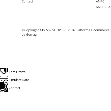
Contact
ANPC
Protectii
ANPC - SA
Sosete
Armura
ECHIPAMENTE COPII
©Copyright ATV SSV SHOP SRL 2026
Platforma E-commerce
Casti
by Gomag
Manusi
Tricouri
Pantaloni
Set Complet
Borseta
Geanta
Cere Oferta
Rucsac
Simulare Rate
ECHIPAMENTE SKIJET
Contact
ACCESORII
CONSUMABILE