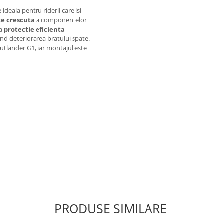
deala pentru riderii care isi
te crescuta
a componentelor
ra
protectie eficienta
ind deteriorarea bratului spate.
tlander G1, iar montajul este
PRODUSE SIMILARE