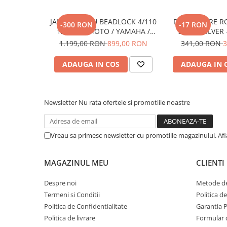
Pantaloni
JANTA ATV CU BEADLOCK 4/110
DISTANTIERE RO
Set Complet
-300 RON
-17 RON
12X7 - CFMOTO / YAMAHA /
30MM SILVER 
Borseta
SUZUKI - NEGRU CU ALBASTRU
YAMAHA / SUZ
1.199,00 RON
899,00 RON
341,00 RON
3
Geanta
M10x1
Rucsac
ADAUGA IN COS
ADAUGA IN 
Protectii
Sosete
Armura
Newsletter
Nu rata ofertele si promotiile noastre
ECHIPAMENTE MOTO
Casti
Vreau sa primesc newsletter cu promotiile magazinului. Af
Ochelari
Manusi
MAGAZINUL MEU
CLIENTI
Tricouri
Pantaloni
Despre noi
Metode de
Termeni si Conditii
Politica d
Borseta
Politica de Confidentialitate
Garantia 
Geanta
Politica de livrare
Formular 
Rucsac