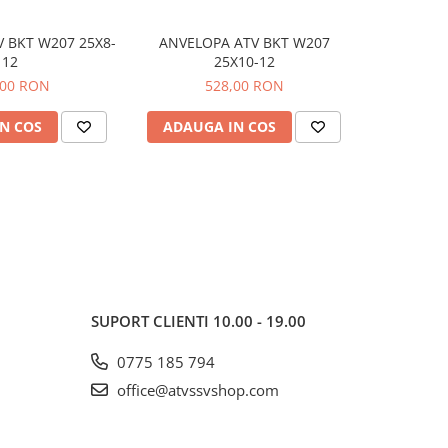
 BKT W207 25X8-
ANVELOPA ATV BKT W207
Sufa Sinte
-50 RO
12
25X10-12
6mm / 1
,00 RON
528,00 RON
199,00
N COS
ADAUGA IN COS
ADAUG
SUPORT CLIENTI
10.00 - 19.00
0775 185 794
office@atvssvshop.com