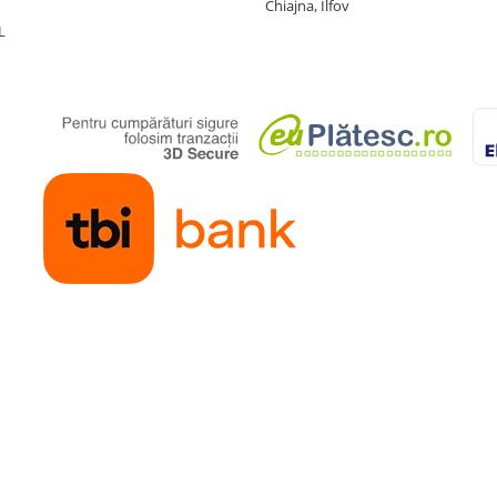
Chiajna, Ilfov
L