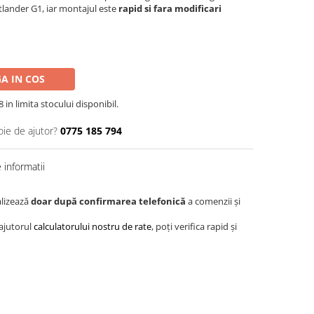
lander G1, iar montajul este
rapid si fara modificari
A IN COS
in limita stocului disponibil.
oie de ajutor?
0775 185 794
informatii
alizează
doar după confirmarea telefonică
a comenzii și
 ajutorul
calculatorului nostru de rate
, poți verifica rapid și