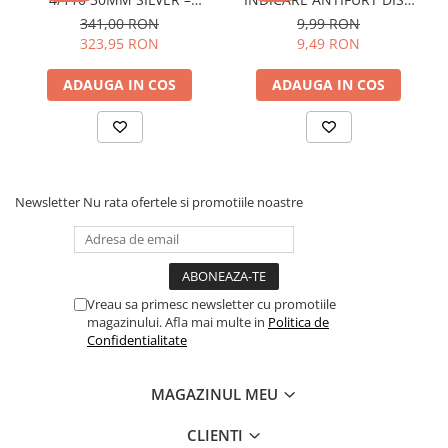
Protectii
CFMOTO / YAMAHA /
ATV / MOTO / JETSKI /
341,00 RON
9,99 RON
SUZUKI (PREZON M10x1.25)
SNOWMOBILE - OX795
Sosete
323,95 RON
9,49 RON
Armura
ADAUGA IN COS
ADAUGA IN COS
ECHIPAMENTE COPII
Casti
Manusi
Tricouri
Newsletter
Nu rata ofertele si promotiile noastre
Pantaloni
Set Complet
Borseta
Geanta
Vreau sa primesc newsletter cu promotiile
Rucsac
magazinului. Afla mai multe in
Politica de
ECHIPAMENTE SKIJET
Confidentialitate
ACCESORII
MAGAZINUL MEU
CONSUMABILE
CLIENTI