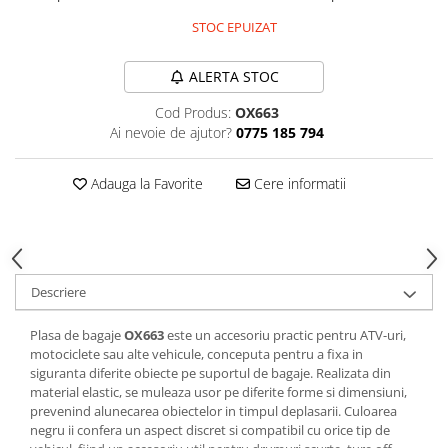
SCUTERE
STOC EPUIZAT
KIDS
ALERTA STOC
ATV COPII
Cod Produs:
OX663
MOTO COPII
Ai nevoie de ajutor?
0775 185 794
RYKER
Adauga la Favorite
Cere informatii
SPYDER
SKIJET
Descriere
ECHIPAMENTE
CROSS ENDURO
Plasa de bagaje
OX663
este un accesoriu practic pentru ATV-uri,
motociclete sau alte vehicule, conceputa pentru a fixa in
Casti
siguranta diferite obiecte pe suportul de bagaje. Realizata din
Ochelari
material elastic, se muleaza usor pe diferite forme si dimensiuni,
prevenind alunecarea obiectelor in timpul deplasarii. Culoarea
Manusi
negru ii confera un aspect discret si compatibil cu orice tip de
Tricouri