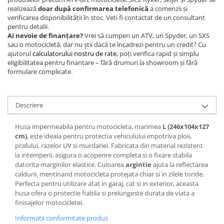
realizează
doar după confirmarea telefonică
a comenzii și
verificarea disponibilității în stoc. Veti fi contactat de un consultant
pentru detalii.
Ai nevoie de finanțare?
Vrei să cumperi un ATV, un Spyder, un SXS
sau o motocicletă, dar nu știi dacă te încadrezi pentru un credit? Cu
ajutorul
calculatorului nostru de rate
, poți verifica rapid și simplu
eligibilitatea pentru finanțare – fără drumuri la showroom și fără
formulare complicate.
Descriere
Husa impermeabila pentru motocicleta, marimea
L (246x104x127
cm)
, este ideala pentru protectia vehiculului impotriva ploii,
prafului, razelor UV si murdariei. Fabricata din material rezistent
la intemperii, asigura o acoperire completa si o fixare stabila
datorita marginilor elastice. Culoarea
argintie
ajuta la reflectarea
caldurii, mentinand motocicleta protejata chiar si in zilele toride.
Perfecta pentru utilizare atat in garaj, cat si in exterior, aceasta
husa ofera o protectie fiabila si prelungeste durata de viata a
finisajelor motocicletei.
Informatii conformitate produs