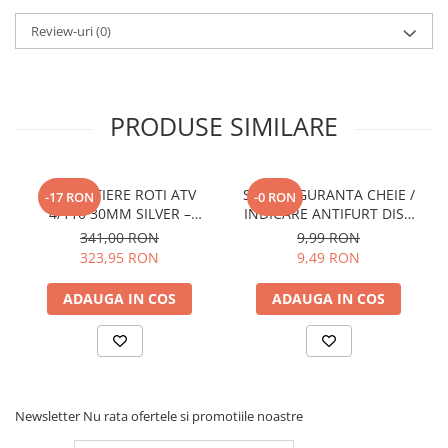
Review-uri
(0)
PRODUSE SIMILARE
DISTANTIERE ROTI ATV
SNUR SIGURANTA CHEIE /
-17 RON
-0 RON
4/110 30MM SILVER –
INDICARE ANTIFURT DISC
CFMOTO / YAMAHA /
ATV / MOTO / JETSKI /
341,00 RON
9,99 RON
SUZUKI (PREZON M10x1.25)
SNOWMOBILE - OX795
323,95 RON
9,49 RON
ADAUGA IN COS
ADAUGA IN COS
Newsletter
Nu rata ofertele si promotiile noastre