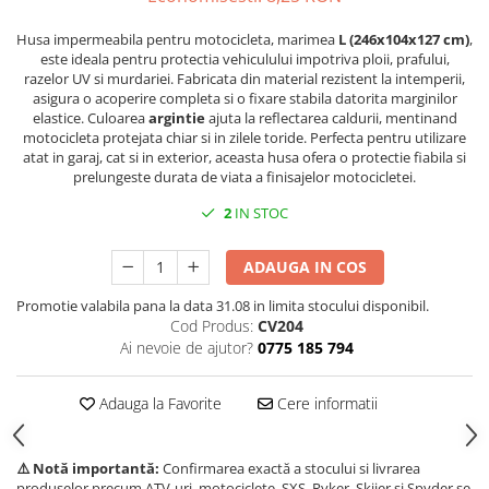
Borseta
Husa impermeabila pentru motocicleta, marimea
L (246x104x127 cm)
,
Geanta
este ideala pentru protectia vehiculului impotriva ploii, prafului,
razelor UV si murdariei. Fabricata din material rezistent la intemperii,
Rucsac
asigura o acoperire completa si o fixare stabila datorita marginilor
ECHIPAMENTE SKIJET
elastice. Culoarea
argintie
ajuta la reflectarea caldurii, mentinand
motocicleta protejata chiar si in zilele toride. Perfecta pentru utilizare
atat in garaj, cat si in exterior, aceasta husa ofera o protectie fiabila si
prelungeste durata de viata a finisajelor motocicletei.
2
IN STOC
ADAUGA IN COS
Promotie valabila pana la data 31.08 in limita stocului disponibil.
Cod Produs:
CV204
Ai nevoie de ajutor?
0775 185 794
Adauga la Favorite
Cere informatii
⚠️ Notă importantă:
Confirmarea exactă a stocului si livrarea
produselor precum ATV-uri, motociclete, SXS, Ryker, Skijer și Spyder se