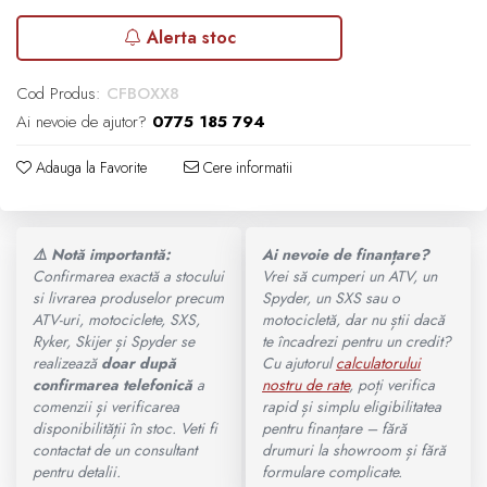
Ochelari
SUPORT SKIJET
MODEL ATV CAN-AM
Alerta stoc
ACCESORII ATV
Manusi
Cod Produs:
CFBOXX8
Can-Am Outlander
Ai nevoie de ajutor?
0775 185 794
ANVELOPE ATV
Tricouri
Can-Am Renegade
Adauga la Favorite
Cere informatii
BULLBAR SSV
Pantaloni
CAN-AM MY 2026
ACCESORII SSV
⚠️ Notă importantă:
Ai nevoie de finanțare?
Borseta
Confirmarea exactă a stocului
Vrei să cumperi un ATV, un
Capacitate
CUTII SSV
si livrarea produselor precum
Spyder, un SXS sau o
Geanta
ATV-uri, motociclete, SXS,
motocicletă, dar nu știi dacă
Ryker, Skijer și Spyder se
te încadrezi pentru un credit?
200 - 400 cmc. (8)
realizează
doar după
Cu ajutorul
calculatorului
Rucsac
confirmarea telefonică
a
nostru de rate
, poți verifica
400 - 600 cmc. (65)
comenzii și verificarea
rapid și simplu eligibilitatea
Protectii
disponibilității în stoc. Veti fi
pentru finanțare – fără
contactat de un consultant
drumuri la showroom și fără
600 - 800 cmc. (29)
pentru detalii.
formulare complicate.
Sosete