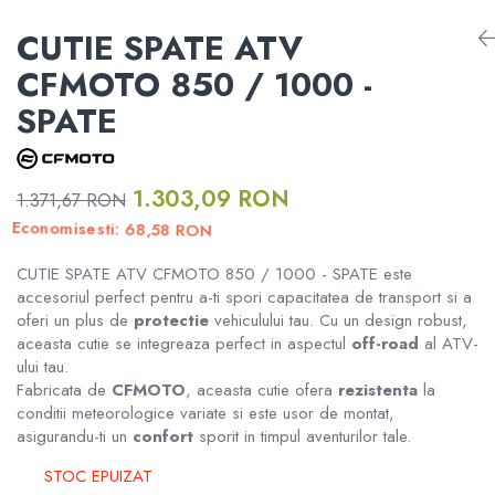
RAMPE ATV UTV MOTO
Informare Certificat Fiscal
ATV CFMOTO X10 1000 TOURING
CUTIE SPATE ATV
ATV CFMOTO X10
Borseta
DISTANTIERE ROTI ATV
Formular returnare produs /
CFMOTO 850 / 1000 -
ATV CFMOTO X10 1000 MUD
Cerere retragere din contract
CFMOTO MY 2026
Geanta
SPATE
APARATORI MAINI ATV
Rucsac
PORTBAGAJE SI SUPORTURI
MODEL ATV GOES
BAGAJE
1.303,09 RON
1.371,67 RON
Protectii
RON
68,58
Economisesti:
GOES 400S
ACCESORII ELECTRONICE ATV /
SSV
CUTIE SPATE ATV CFMOTO 850 / 1000 - SPATE este
Sosete
accesoriul perfect pentru a-ti spori capacitatea de transport si a
GOES 400L
ACCESORII MONTAJ ELECTRONICE
oferi un plus de
protectie
vehiculului tau. Cu un design robust,
Armura
aceasta cutie se integreaza perfect in aspectul
off-road
al ATV-
GOES 500L
ului tau.
TOBE SPORT ATV / UTV
Fabricata de
CFMOTO
, aceasta cutie ofera
rezistenta
la
ECHIPAMENTE MOTO
GOES 1000
conditii meteorologice variate si este usor de montat,
ACCESORII MOTO
asigurandu-ti un
confort
sporit in timpul aventurilor tale.
GOES MY 2026
Casti
ACCESORII IARNA ATV / SSV
STOC EPUIZAT