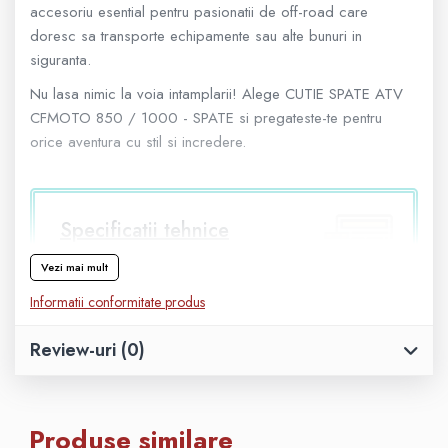
accesoriu esential pentru pasionatii de off-road care
Geanta
doresc sa transporte echipamente sau alte bunuri in
siguranta.
Rucsac
Nu lasa nimic la voia intamplarii! Alege CUTIE SPATE ATV
CFMOTO 850 / 1000 - SPATE si pregateste-te pentru
ECHIPAMENTE SKIJET
orice aventura cu stil si incredere.
Specificatii tehnice
Vezi mai mult
Compatibilitate:
CFMOTO 850 / 1000
Brand:
CFMOTO
Informatii conformitate produs
Tip:
Cutie spate
Review-uri
(0)
Culoare:
Negru
Pozitie:
Spate
Material:
Plastic rezistent
Produse similare
Protectie:
Impedica deteriorarea