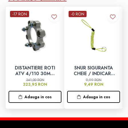
Montaj:
Rapid si usor
Constructie:
Robusta
-17 RON
-0 RON
Utilizare:
Transport echipamente
DISTANTIERE ROTI
SNUR SIGURANTA
ATV 4/110 30MM
CHEIE / INDICARE
SILVER – CFMOTO /
ANTIFURT DISC ATV
341,00 RON
9,99 RON
323,95 RON
9,49 RON
YAMAHA / SUZUKI
/ MOTO / JETSKI /
(PREZON M10x1.25)
SNOWMOBILE -
OX795
Adauga in cos
Adauga in cos