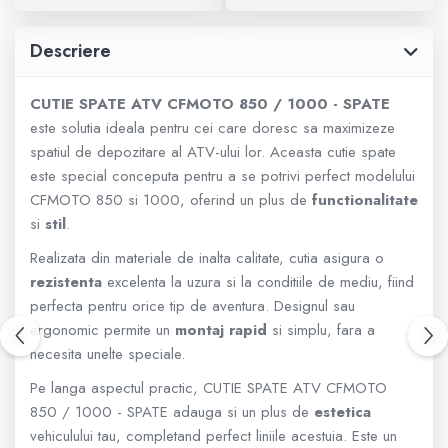
800 - 1000 cmc. (81)
Descriere
Armura
CUTIE SPATE ATV CFMOTO 850 / 1000 - SPATE
ECHIPAMENTE COPII
este solutia ideala pentru cei care doresc sa maximizeze
spatiul de depozitare al ATV-ului lor. Aceasta cutie spate
Casti
este special conceputa pentru a se potrivi perfect modelului
CFMOTO 850 si 1000, oferind un plus de
functionalitate
Manusi
si
stil
.
Realizata din materiale de inalta calitate, cutia asigura o
Tricouri
rezistenta
excelenta la uzura si la conditiile de mediu, fiind
perfecta pentru orice tip de aventura. Designul sau
Pantaloni
ergonomic permite un
montaj rapid
si simplu, fara a
necesita unelte speciale.
Set Complet
Pe langa aspectul practic, CUTIE SPATE ATV CFMOTO
850 / 1000 - SPATE adauga si un plus de
estetica
Borseta
vehiculului tau, completand perfect liniile acestuia. Este un