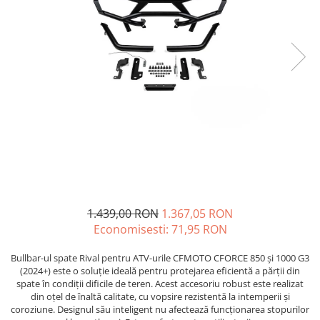
GOES MY 2026
Casti
ACCESORII MOTO
MODEL ATV CAN-AM
Ochelari
ACCESORII IARNA ATV / SSV
Manusi
SUPORT SKIJET
Can-Am Outlander
Tricouri
ACCESORII ATV
Can-Am Renegade
Pantaloni
ANVELOPE ATV
CAN-AM MY 2026
Borseta
BULLBAR SSV
Capacitate
Geanta
ACCESORII SSV
200 - 400 cmc. (8)
Rucsac
CUTII SSV
400 - 600 cmc. (65)
Protectii
600 - 800 cmc. (29)
Sosete
800 - 1000 cmc. (81)
Armura
1.439,00 RON
1.367,05 RON
ECHIPAMENTE COPII
Economisesti:
71,95
RON
Casti
Bullbar-ul spate Rival pentru ATV-urile CFMOTO CFORCE 850 și 1000 G3
Manusi
(2024+) este o soluție ideală pentru protejarea eficientă a părții din
Tricouri
spate în condiții dificile de teren. Acest accesoriu robust este realizat
din oțel de înaltă calitate, cu vopsire rezistentă la intemperii și
Pantaloni
coroziune. Designul său inteligent nu afectează funcționarea stopurilor
Set Complet