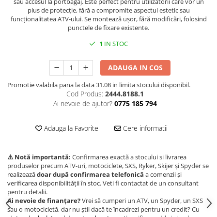
sau accesul la portbagaj. Este perfect pentru utilizatorii care vor un
plus de protecție, fără a compromite aspectul estetic sau
Borseta
funcționalitatea ATV-ului. Se montează ușor, fără modificări, folosind
Geanta
punctele de fixare existente.
Rucsac
1
IN STOC
ECHIPAMENTE SKIJET
ADAUGA IN COS
Promotie valabila pana la data 31.08 in limita stocului disponibil.
Cod Produs:
2444.8188.1
Ai nevoie de ajutor?
0775 185 794
Adauga la Favorite
Cere informatii
⚠️ Notă importantă:
Confirmarea exactă a stocului si livrarea
produselor precum ATV-uri, motociclete, SXS, Ryker, Skijer și Spyder se
realizează
doar după confirmarea telefonică
a comenzii și
verificarea disponibilității în stoc. Veti fi contactat de un consultant
pentru detalii.
Ai nevoie de finanțare?
Vrei să cumperi un ATV, un Spyder, un SXS
sau o motocicletă, dar nu știi dacă te încadrezi pentru un credit? Cu