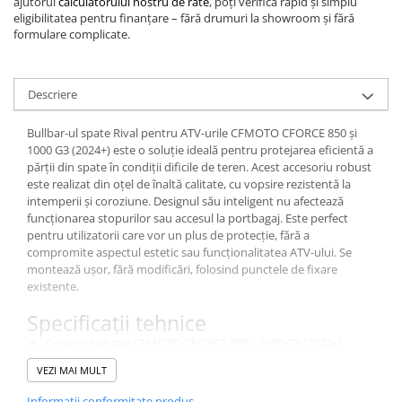
ajutorul
calculatorului nostru de rate
, poți verifica rapid și simplu
eligibilitatea pentru finanțare – fără drumuri la showroom și fără
formulare complicate.
Descriere
Bullbar-ul spate Rival pentru ATV-urile CFMOTO CFORCE 850 și
1000 G3 (2024+) este o soluție ideală pentru protejarea eficientă a
părții din spate în condiții dificile de teren. Acest accesoriu robust
este realizat din oțel de înaltă calitate, cu vopsire rezistentă la
intemperii și coroziune. Designul său inteligent nu afectează
funcționarea stopurilor sau accesul la portbagaj. Este perfect
pentru utilizatorii care vor un plus de protecție, fără a
compromite aspectul estetic sau funcționalitatea ATV-ului. Se
montează ușor, fără modificări, folosind punctele de fixare
existente.
Specificații tehnice
Compatibilitate: CFMOTO CFORCE 850 / 1000 G3 (2024+)
Brand: Rival
VEZI MAI MULT
Poziționare: Spate
Material: Oțel rezistent
Informatii conformitate produs