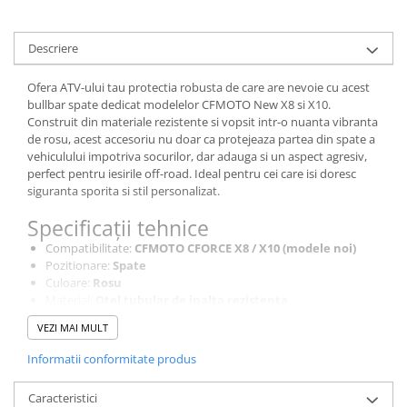
Descriere
Ofera ATV-ului tau protectia robusta de care are nevoie cu acest
bullbar spate dedicat modelelor CFMOTO New X8 si X10.
Construit din materiale rezistente si vopsit intr-o nuanta vibranta
de rosu, acest accesoriu nu doar ca protejeaza partea din spate a
vehiculului impotriva socurilor, dar adauga si un aspect agresiv,
perfect pentru iesirile off-road. Ideal pentru cei care isi doresc
siguranta sporita si stil personalizat.
Specificații tehnice
Compatibilitate:
CFMOTO CFORCE X8 / X10 (modele noi)
Pozitionare:
Spate
Culoare:
Rosu
Material:
Otel tubular de inalta rezistenta
Finisaj:
Vopsit electrostatic – durabil si rezistent la
VEZI MAI MULT
zgarieturi
Functie:
Protectie impotriva impacturilor in spate
Informatii conformitate produs
Instalare:
Sistem prindere dedicat – montaj usor
Design:
Sportiv, adaptat pentru stilul off-road
Caracteristici