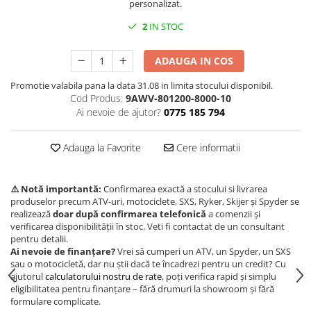
personalizat.
Borseta
2
IN STOC
Geanta
Rucsac
ADAUGA IN COS
ECHIPAMENTE SKIJET
Promotie valabila pana la data 31.08 in limita stocului disponibil.
Cod Produs:
9AWV-801200-8000-10
Ai nevoie de ajutor?
0775 185 794
Adauga la Favorite
Cere informatii
⚠️ Notă importantă:
Confirmarea exactă a stocului si livrarea
produselor precum ATV-uri, motociclete, SXS, Ryker, Skijer și Spyder se
realizează
doar după confirmarea telefonică
a comenzii și
verificarea disponibilității în stoc. Veti fi contactat de un consultant
pentru detalii.
Ai nevoie de finanțare?
Vrei să cumperi un ATV, un Spyder, un SXS
sau o motocicletă, dar nu știi dacă te încadrezi pentru un credit? Cu
ajutorul
calculatorului nostru de rate
, poți verifica rapid și simplu
eligibilitatea pentru finanțare – fără drumuri la showroom și fără
formulare complicate.