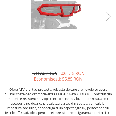
GOES MY 2026
Casti
ACCESORII MOTO
MODEL ATV CAN-AM
Ochelari
ACCESORII IARNA ATV / SSV
Manusi
SUPORT SKIJET
Can-Am Outlander
Tricouri
ACCESORII ATV
Can-Am Renegade
Pantaloni
ANVELOPE ATV
CAN-AM MY 2026
Borseta
BULLBAR SSV
Capacitate
Geanta
ACCESORII SSV
200 - 400 cmc. (8)
Rucsac
CUTII SSV
400 - 600 cmc. (65)
Protectii
600 - 800 cmc. (29)
Sosete
800 - 1000 cmc. (81)
1.117,00 RON
1.061,15 RON
Armura
Economisesti:
55,85
RON
ECHIPAMENTE COPII
Casti
Ofera ATV-ului tau protectia robusta de care are nevoie cu acest
bullbar spate dedicat modelelor CFMOTO New X8 si X10. Construit din
Manusi
materiale rezistente si vopsit intr-o nuanta vibranta de rosu, acest
Tricouri
accesoriu nu doar ca protejeaza partea din spate a vehiculului
impotriva socurilor, dar adauga si un aspect agresiv, perfect pentru
Pantaloni
iesirile off-road. Ideal pentru cei care isi doresc siguranta sporita si stil
Set Complet