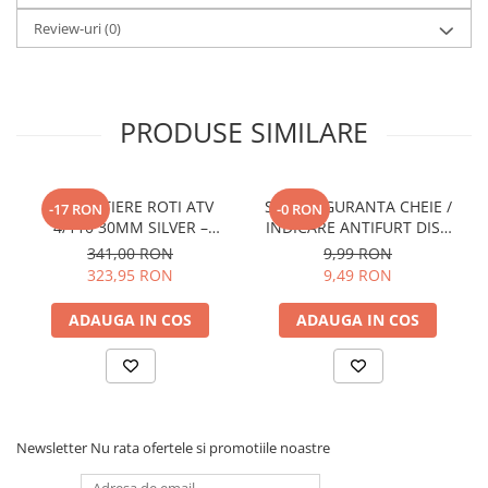
Review-uri
(0)
PRODUSE SIMILARE
DISTANTIERE ROTI ATV
SNUR SIGURANTA CHEIE /
-17 RON
-0 RON
4/110 30MM SILVER –
INDICARE ANTIFURT DISC
CFMOTO / YAMAHA /
ATV / MOTO / JETSKI /
341,00 RON
9,99 RON
SUZUKI (PREZON M10x1.25)
SNOWMOBILE - OX795
323,95 RON
9,49 RON
ADAUGA IN COS
ADAUGA IN COS
Newsletter
Nu rata ofertele si promotiile noastre