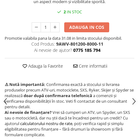
un aspect modern și vizibilitate sporită.
Borseta
2
IN STOC
Geanta
Rucsac
ADAUGA IN COS
ECHIPAMENTE SKIJET
Promotie valabila pana la data 31.08 in limita stocului disponibil.
Cod Produs:
9AWV-801200-8000-11
Ai nevoie de ajutor?
0775 185 794
Adauga la Favorite
Cere informatii
⚠️ Notă importantă:
Confirmarea exactă a stocului si livrarea
produselor precum ATV-uri, motociclete, SXS, Ryker, Skijer și Spyder se
realizează
doar după confirmarea telefonică
a comenzii și
verificarea disponibilității în stoc. Veti fi contactat de un consultant
pentru detalii.
Ai nevoie de finanțare?
Vrei să cumperi un ATV, un Spyder, un SXS
sau o motocicletă, dar nu știi dacă te încadrezi pentru un credit? Cu
ajutorul
calculatorului nostru de rate
, poți verifica rapid și simplu
eligibilitatea pentru finanțare – fără drumuri la showroom și fără
formulare complicate.