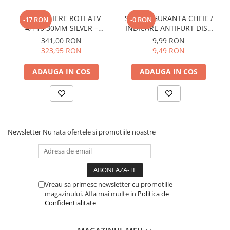
DISTANTIERE ROTI ATV
SNUR SIGURANTA CHEIE /
-17 RON
-0 RON
4/110 30MM SILVER –
INDICARE ANTIFURT DISC
CFMOTO / YAMAHA /
ATV / MOTO / JETSKI /
341,00 RON
9,99 RON
SUZUKI (PREZON M10x1.25)
SNOWMOBILE - OX795
323,95 RON
9,49 RON
ADAUGA IN COS
ADAUGA IN COS
Newsletter
Nu rata ofertele si promotiile noastre
Vreau sa primesc newsletter cu promotiile
magazinului. Afla mai multe in
Politica de
Confidentialitate