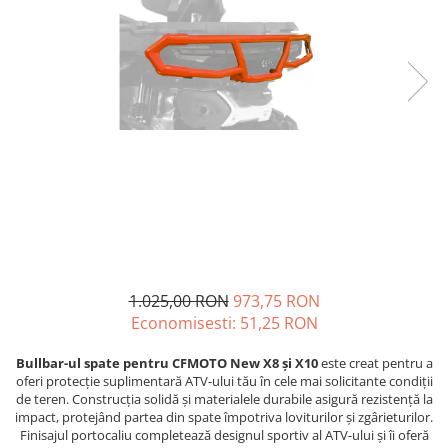
GOES MY 2026
Casti
ACCESORII MOTO
MODEL ATV CAN-AM
Ochelari
ACCESORII IARNA ATV / SSV
Manusi
SUPORT SKIJET
Can-Am Outlander
Tricouri
ACCESORII ATV
Can-Am Renegade
Pantaloni
ANVELOPE ATV
CAN-AM MY 2026
Borseta
BULLBAR SSV
Capacitate
Geanta
ACCESORII SSV
200 - 400 cmc. (8)
Rucsac
CUTII SSV
400 - 600 cmc. (65)
Protectii
600 - 800 cmc. (29)
Sosete
800 - 1000 cmc. (81)
Armura
1.025,00 RON
973,75 RON
ECHIPAMENTE COPII
Economisesti:
51,25
RON
Casti
Bullbar-ul spate pentru CFMOTO New X8 și X10
este creat pentru a
Manusi
oferi protecție suplimentară ATV-ului tău în cele mai solicitante condiții
Tricouri
de teren. Construcția solidă și materialele durabile asigură rezistență la
impact, protejând partea din spate împotriva loviturilor și zgârieturilor.
Pantaloni
Finisajul portocaliu completează designul sportiv al ATV-ului și îi oferă
Set Complet