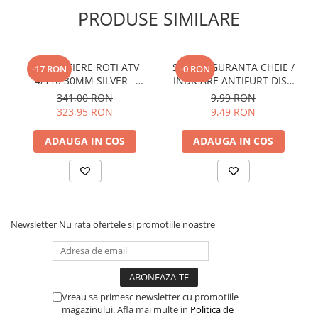
Protectii
PRODUSE SIMILARE
Sosete
Armura
DISTANTIERE ROTI ATV
SNUR SIGURANTA CHEIE /
ECHIPAMENTE COPII
-17 RON
-0 RON
4/110 30MM SILVER –
INDICARE ANTIFURT DISC
Casti
CFMOTO / YAMAHA /
ATV / MOTO / JETSKI /
341,00 RON
9,99 RON
SUZUKI (PREZON M10x1.25)
SNOWMOBILE - OX795
Manusi
323,95 RON
9,49 RON
Tricouri
ADAUGA IN COS
ADAUGA IN COS
Pantaloni
Set Complet
Borseta
Geanta
Rucsac
Newsletter
Nu rata ofertele si promotiile noastre
ECHIPAMENTE SKIJET
ACCESORII
Vreau sa primesc newsletter cu promotiile
CONSUMABILE
magazinului. Afla mai multe in
Politica de