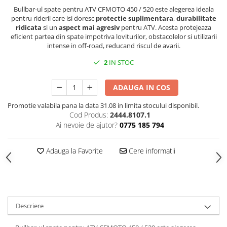
SCUTERE
Bullbar-ul spate pentru ATV CFMOTO 450 / 520 este alegerea ideala
pentru riderii care isi doresc
protectie suplimentara
,
durabilitate
ridicata
si un
aspect mai agresiv
pentru ATV. Acesta protejeaza
KIDS
eficient partea din spate impotriva loviturilor, obstacolelor si utilizarii
ATV COPII
intense in off-road, reducand riscul de avarii.
MOTO COPII
2
IN STOC
RYKER
ADAUGA IN COS
Promotie valabila pana la data 31.08 in limita stocului disponibil.
SPYDER
Cod Produs:
2444.8107.1
Ai nevoie de ajutor?
0775 185 794
SKIJET
Adauga la Favorite
Cere informatii
ECHIPAMENTE
CROSS ENDURO
Casti
Ochelari
Descriere
Manusi
Tricouri