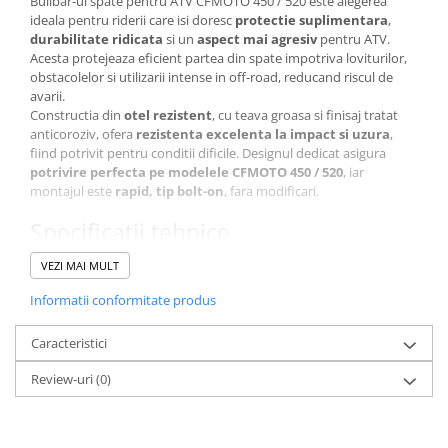
Bullbar-ul spate pentru ATV CFMOTO 450 / 520 este alegerea
Pantaloni
ideala pentru riderii care isi doresc
protectie suplimentara
,
durabilitate ridicata
si un
aspect mai agresiv
pentru ATV.
Set Complet
Acesta protejeaza eficient partea din spate impotriva loviturilor,
Borseta
obstacolelor si utilizarii intense in off-road, reducand riscul de
avarii.
Geanta
Constructia din
otel rezistent
, cu teava groasa si finisaj tratat
Rucsac
anticoroziv, ofera
rezistenta excelenta la impact si uzura
,
Protectii
fiind potrivit pentru conditii dificile. Designul dedicat asigura
potrivire perfecta pe modelele CFMOTO 450 / 520
, iar
Sosete
montajul este
rapid, tip bolt-on
, fara modificari.
Armura
Specificații tehnice
ECHIPAMENTE MOTO
Compatibilitate:
CFMOTO 450 / 520 (X4 / X5 / CFORCE)
Casti
VEZI MAI MULT
Tip:
Bullbar spate / bara protectie ATV
Ochelari
Material:
Otel rezistent (teava groasa)
Informatii conformitate produs
Manusi
Protectie:
Parte spate ATV + stopuri impotriva loviturilor
Constructie:
Robusta pentru utilizare off-road
Tricouri
Caracteristici
Finisaj:
Negru, tratat anticoroziv
Pantaloni
Montaj:
Bolt-on, instalare usoara
Review-uri
(0)
Utilizare:
ATV, off-road, utilitar, protectie suplimentara
Borseta
Geanta
Rucsac