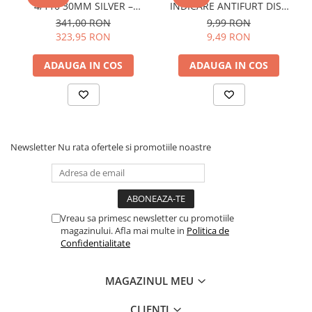
4/110 30MM SILVER –
INDICARE ANTIFURT DISC
Protectii
CFMOTO / YAMAHA /
ATV / MOTO / JETSKI /
341,00 RON
9,99 RON
Sosete
SUZUKI (PREZON M10x1.25)
SNOWMOBILE - OX795
323,95 RON
9,49 RON
Armura
ADAUGA IN COS
ADAUGA IN COS
ECHIPAMENTE COPII
Casti
Manusi
Tricouri
Pantaloni
Newsletter
Nu rata ofertele si promotiile noastre
Set Complet
Borseta
Geanta
Rucsac
Vreau sa primesc newsletter cu promotiile
magazinului. Afla mai multe in
Politica de
ECHIPAMENTE SKIJET
Confidentialitate
ACCESORII
MAGAZINUL MEU
CONSUMABILE
CLIENTI