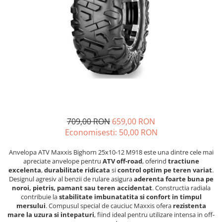
GOES 400L
ACCESORII MOTO
GOES 500L
ACCESORII IARNA ATV / SSV
GOES 1000
SUPORT SKIJET
GOES MY 2026
ACCESORII ATV
MODEL ATV CAN-AM
ANVELOPE ATV
Can-Am Outlander
BULLBAR SSV
Can-Am Renegade
ACCESORII SSV
CAN-AM MY 2026
CUTII SSV
Capacitate
709,00 RON
659,00 RON
200 - 400 cmc. (8)
Economisesti:
50,00
RON
400 - 600 cmc. (65)
600 - 800 cmc. (29)
Anvelopa ATV Maxxis Bighorn 25x10-12 M918 este una dintre cele mai
800 - 1000 cmc. (81)
apreciate anvelope pentru
ATV off-road
, oferind
tractiune
excelenta
,
durabilitate ridicata
si
control optim pe teren variat
.
Designul agresiv al benzii de rulare asigura
aderenta foarte buna pe
SXS
noroi, pietris, pamant sau teren accidentat
. Constructia radiala
contribuie la
stabilitate imbunatatita si confort in timpul
MOTOCICLETE
mersului
. Compusul special de cauciuc Maxxis ofera
rezistenta
mare la uzura si intepaturi
, fiind ideal pentru utilizare intensa in off-