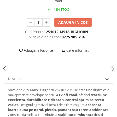
road.
SCUTERE
4
IN STOC
KIDS
ATV COPII
ADAUGA IN COS
MOTO COPII
Cod Produs:
251012-M918-BIGHORN
Ai nevoie de ajutor?
0775 185 794
RYKER
Adauga la Favorite
Cere informatii
SPYDER
SKIJET
Descriere
ECHIPAMENTE
CROSS ENDURO
Anvelopa ATV Maxxis Bighorn 25x10-12 M918 este una dintre cele
Casti
mai apreciate anvelope pentru
ATV off-road
, oferind
tractiune
excelenta
,
durabilitate ridicata
si
control optim pe teren
Ochelari
variat
. Designul agresiv al benzii de rulare asigura
aderenta
Manusi
foarte buna pe noroi, pietris, pamant sau teren accidentat
.
Constructia radiala contribuie la
stabilitate imbunatatita si
Tricouri