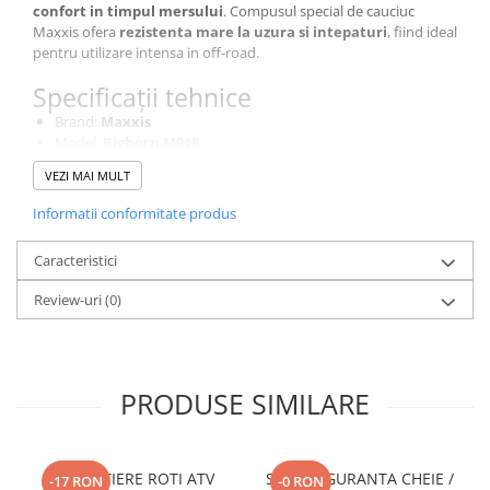
confort in timpul mersului
. Compusul special de cauciuc
Pantaloni
Maxxis ofera
rezistenta mare la uzura si intepaturi
, fiind ideal
Set Complet
pentru utilizare intensa in off-road.
Borseta
Specificații tehnice
Geanta
Brand:
Maxxis
Rucsac
Model:
Bighorn M918
Protectii
Tip:
Anvelopa ATV off-road
VEZI MAI MULT
Dimensiune:
25x10-12
Sosete
Constructie:
Radiala pentru stabilitate si confort
Informatii conformitate produs
Armura
Profil:
Agresiv pentru tractiune ridicata
Teren recomandat:
Noroi, pamant, pietris, off-road variat
ECHIPAMENTE MOTO
Caracteristici
Durabilitate:
Rezistenta ridicata la uzura si intepaturi
Casti
Utilizare:
ATV utilitar, off-road, trasee dificile
Review-uri
(0)
Ochelari
Manusi
Tricouri
Pantaloni
PRODUSE SIMILARE
Borseta
Geanta
DISTANTIERE ROTI ATV
SNUR SIGURANTA CHEIE /
Rucsac
-17 RON
-0 RON