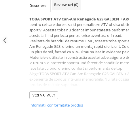
SCUTERE
Review-uri
(0)
Descriere
KIDS
TOBA SPORT ATV Can-Am Renegade G2S GALBEN + AR
ATV COPII
pentru cei care doresc sa isi personalizeze ATV-ul si sa obt
sportiv. Aceasta toba nu doar ca imbunatateste performanta
MOTO COPII
acestuia, fiind perfecta pentru orice aventura off-road.
Realizata de brandul de renume HMF, aceasta toba sport 
Am Renegade G2S, oferind un montaj rapid si eficient. Cul
RYKER
un plus de stil, facand ca ATV-ul tau sa iasa in evidenta pe o
Materialele utilizate in constructia acestei tobe asigura o d
SPYDER
la uzura si o protectie sporita. Indiferent de conditiile me
face fata cu brio, oferind confort si performanta de top.
Alege TOBA SPORT ATV Can-Am Renegade G2S GALBEN + AR
SKIJET
experienta de condus intr-una memorabila. Nu rata ocazia 
produs de calitate superioara!
ECHIPAMENTE
Specificatii tehnice
CROSS ENDURO
VEZI MAI MULT
Compatibilitate:
Can-Am Renegade G2S
Casti
Informatii conformitate produs
Brand:
HMF
Ochelari
Tip:
Toba sport
Manusi
Culoare:
Galben + Argintiu
Pozitie:
Spate
Tricouri