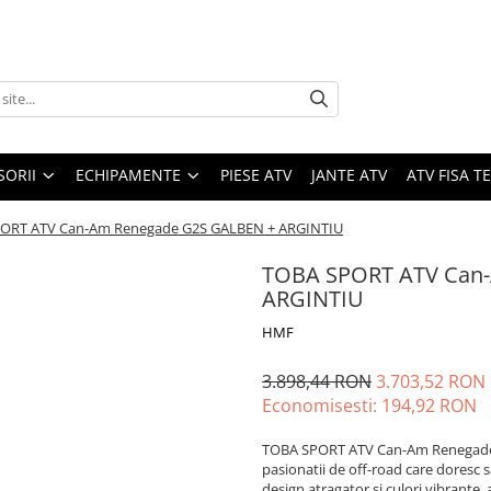
SORII
ECHIPAMENTE
PIESE ATV
JANTE ATV
ATV FISA 
ORT ATV Can-Am Renegade G2S GALBEN + ARGINTIU
TOBA SPORT ATV Can
ARGINTIU
HMF
3.898,44 RON
3.703,52 RON
Economisesti:
194,92
RON
TOBA SPORT ATV Can-Am Renegade 
pasionatii de off-road care doresc s
design atragator si culori vibrante