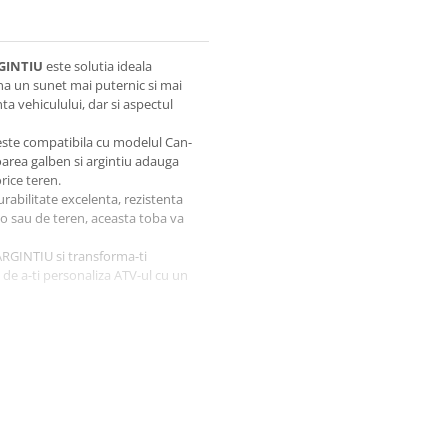
GINTIU
este solutia ideala
ina un sunet mai puternic si mai
 vehiculului, dar si aspectul
este compatibila cu modelul Can-
oarea galben si argintiu adauga
rice teren.
urabilitate excelenta, rezistenta
teo sau de teren, aceasta toba va
GINTIU si transforma-ti
de a-ti personaliza ATV-ul cu un