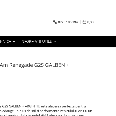
0775 185 794
0,00
TEHNICA
INFORMAȚII UTILE
-Am Renegade G2S GALBEN +
G2S GALBEN + ARGINTIU este alegerea perfecta pentru
a adauge un plus de stil si performanta vehiculului lor. Cu un
, acest produs de la brandul HMF ofera nu doar un aspect