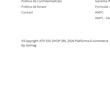
Politica de Confidentialitate
Garantia 
Protectii
Politica de livrare
Formular 
Sosete
Contact
ANPC
Armura
ANPC - SA
ECHIPAMENTE COPII
Casti
Manusi
©Copyright ATV SSV SHOP SRL 2026
Platforma E-commerce
Tricouri
by Gomag
Pantaloni
Set Complet
Borseta
Geanta
Rucsac
ECHIPAMENTE SKIJET
ACCESORII
CONSUMABILE