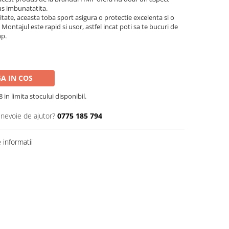
us imbunatatita.
litate, aceasta toba sport asigura o protectie excelenta si o
e. Montajul este rapid si usor, astfel incat poti sa te bucuri de
mp.
A IN COS
in limita stocului disponibil.
 nevoie de ajutor?
0775 185 794
informatii