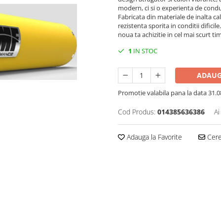
modern, ci si o experienta de cond
Fabricata din materiale de inalta ca
rezistenta sporita in conditii dificil
noua ta achizitie in cel mai scurt ti
1
IN STOC
ADAUG
Promotie valabila pana la data 31.08 
Cod Produs:
014385636386
Ai
Adauga la Favorite
Cere 