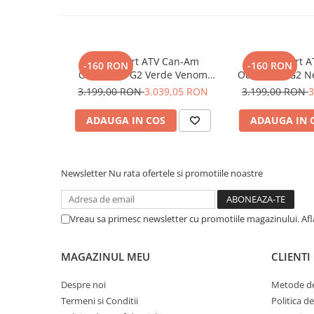
Material:
Metal
Pantaloni
Protectie:
Rezistenta la uzura
Montaj:
Rapid
Set Complet
Constructie:
Durabila
Borseta
Utilizare:
Off-road
Toba Sport ATV Can-Am
Toba Sport 
-160 RON
-160 RON
Geanta
Outlander G2 Verde Venom
Outlander G2 N
Rucsac
Blackout
3.199,00 RON
3.039,05 RON
3.199,00 RON
3
Protectii
ADAUGA IN COS
ADAUGA IN 
Sosete
Armura
ECHIPAMENTE MOTO
Newsletter
Nu rata ofertele si promotiile noastre
Casti
Ochelari
Manusi
Vreau sa primesc newsletter cu promotiile magazinului. Af
Tricouri
Pantaloni
MAGAZINUL MEU
CLIENTI
Borseta
Despre noi
Metode de
Geanta
Termeni si Conditii
Politica d
Rucsac