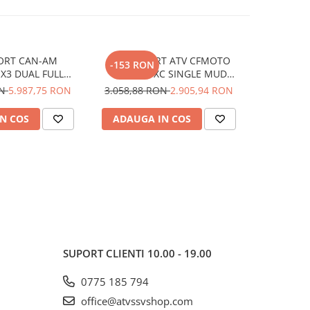
ORT CAN-AM
TOBA SPORT ATV CFMOTO
TOBA SPOR
-153 RON
-320 R
X3 DUAL FULL
850/1000XC SINGLE MUD
Can-Am Out
RU MAT
EDITION INLINE
PORTO
ON
5.987,75 RON
3.058,88 RON
2.905,94 RON
6.399,0
N COS
ADAUGA IN COS
ADAUG
SUPORT CLIENTI
10.00 - 19.00
0775 185 794
office@atvssvshop.com