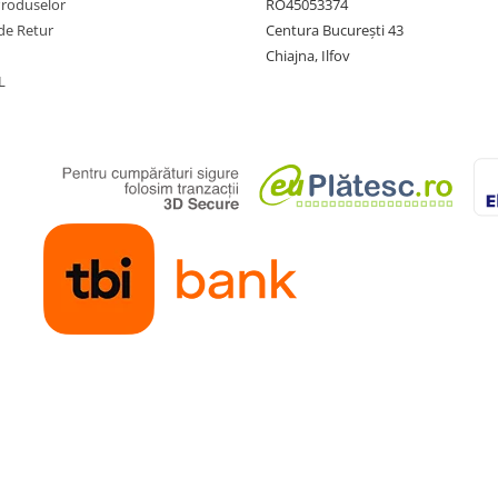
Produselor
RO45053374
de Retur
Centura București 43
Chiajna, Ilfov
L