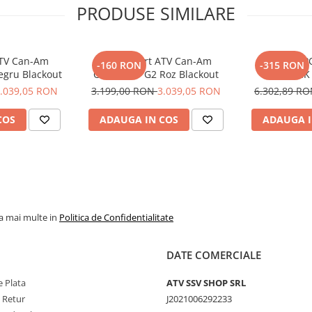
PRODUSE SIMILARE
ATV Can-Am
Toba Sport ATV Can-Am
TOBA SP
-160 RON
-315 RON
egru Blackout
Outlander G2 Roz Blackout
MAVERICK 
NEG
.039,05 RON
3.199,00 RON
3.039,05 RON
6.302,89 R
COS
ADAUGA IN COS
ADAUGA I
la mai multe in
Politica de Confidentialitate
DATE COMERCIALE
 Plata
ATV SSV SHOP SRL
e Retur
J2021006292233