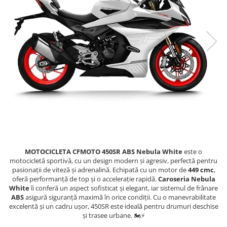
GOES MY 2026
Casti
ACCESORII MOTO
MODEL ATV CAN-AM
Ochelari
ACCESORII IARNA ATV / SSV
Manusi
SUPORT SKIJET
Can-Am Outlander
Tricouri
ACCESORII ATV
Can-Am Renegade
Pantaloni
ANVELOPE ATV
CAN-AM MY 2026
Borseta
BULLBAR SSV
Capacitate
Geanta
ACCESORII SSV
200 - 400 cmc. (8)
Rucsac
CUTII SSV
400 - 600 cmc. (65)
Protectii
600 - 800 cmc. (29)
Sosete
800 - 1000 cmc. (81)
Armura
MOTOCICLETA CFMOTO 450SR ABS Nebula White
este o
ECHIPAMENTE COPII
motocicletă sportivă, cu un design modern și agresiv, perfectă pentru
pasionații de viteză și adrenalină. Echipată cu un motor de
449 cmc
,
Casti
oferă performanță de top și o accelerație rapidă.
Caroseria
Nebula
Manusi
White
îi conferă un aspect sofisticat și elegant, iar sistemul de frânare
ABS
asigură siguranță maximă în orice condiții. Cu o manevrabilitate
Tricouri
excelentă și un cadru ușor, 450SR este ideală pentru drumuri deschise
Pantaloni
și trasee urbane. 🏍️⚡
Set Complet