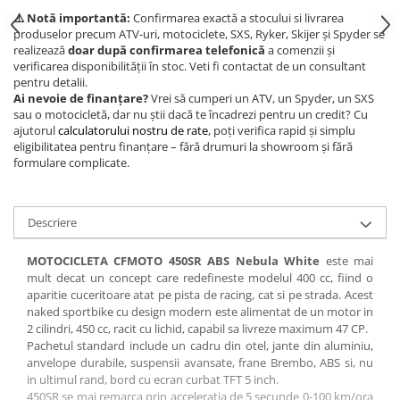
⚠️ Notă importantă:
Confirmarea exactă a stocului si livrarea
produselor precum ATV-uri, motociclete, SXS, Ryker, Skijer și Spyder se
realizează
doar după confirmarea telefonică
a comenzii și
verificarea disponibilității în stoc. Veti fi contactat de un consultant
pentru detalii.
Ai nevoie de finanțare?
Vrei să cumperi un ATV, un Spyder, un SXS
sau o motocicletă, dar nu știi dacă te încadrezi pentru un credit? Cu
ajutorul
calculatorului nostru de rate
, poți verifica rapid și simplu
eligibilitatea pentru finanțare – fără drumuri la showroom și fără
formulare complicate.
Descriere
MOTOCICLETA CFMOTO 450SR ABS Nebula White
este mai
mult decat un concept care redefineste modelul 400 cc, fiind o
aparitie cuceritoare atat pe pista de racing, cat si pe strada. Acest
naked sportbike cu design modern este alimentat de un motor in
2 cilindri, 450 cc, racit cu lichid, capabil sa livreze maximum 47 CP.
Pachetul standard include un cadru din otel, jante din aluminiu,
anvelope durabile, suspensii avansate, frane Brembo, ABS si, nu
in ultimul rand, bord cu ecran curbat TFT 5 inch.
450SR se mai remarca prin acceleratia de 5 secunde 0-100 km/ora