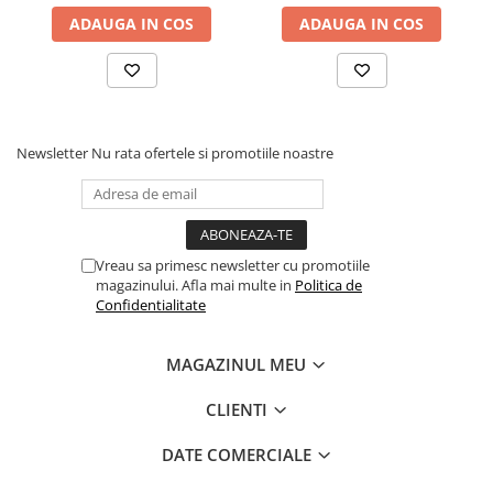
anvelopa fata 110/70 R17
ADAUGA IN COS
ADAUGA IN COS
anvelopa spate 150/60 R17
dashboard cu display curbat 5 inch TFT
Optional se poate achizitiona T-BOX cu modul 4G si senzor 6D.
Scheme de culoare: Nebula White/Zircon Black.
Puterea afisata este puterea constructiva declarata de
Producator si poate diferi de cea omologabila, dezvoltata de
vehicul ca urmare a limitarii puterii din fabrica, in vederea
Newsletter
Nu rata ofertele si promotiile noastre
respectarii reglementarilor in domeniu.
Vreau sa primesc newsletter cu promotiile
magazinului. Afla mai multe in
Politica de
Confidentialitate
MAGAZINUL MEU
CLIENTI
DATE COMERCIALE