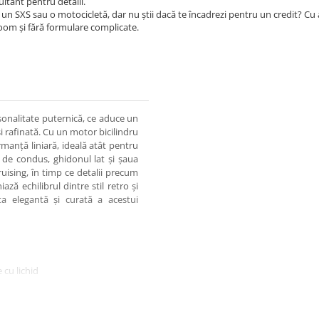
ultant pentru detalii.
un SXS sau o motocicletă, dar nu știi dacă te încadrezi pentru un credit? Cu
room și fără formulare complicate.
onalitate puternică, ce aduce un
i rafinată. Cu un motor bicilindru
rmanță liniară, ideală atât pentru
 de condus, ghidonul lat și șaua
ising, în timp ce detalii precum
ază echilibrul dintre stil retro și
a elegantă și curată a acestui
e cu lichid