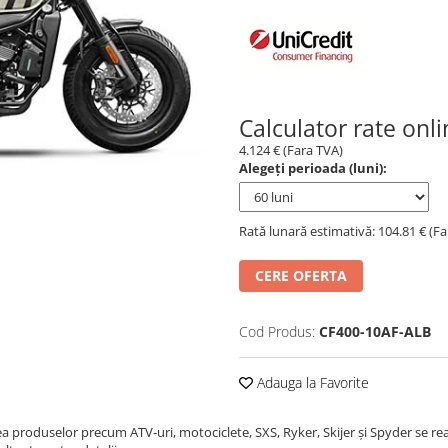
Calculator rate onl
4.124 € (Fara TVA)
Alegeți perioada (luni):
Rată lunară estimativă: 104.81 € (F
CERE OFERTA
Cod Produs:
CF400-10AF-ALB
Adauga la Favorite
ea produselor precum ATV-uri, motociclete, SXS, Ryker, Skijer și Spyder se re