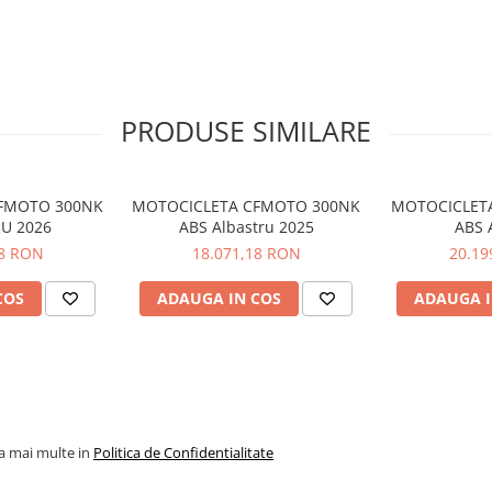
 slipper clutch
PRODUSE SIMILARE
ch
amortizor
FMOTO 300NK
MOTOCICLETA CFMOTO 300NK
MOTOCICLET
U 2026
ABS Albastru 2025
ABS 
18 RON
18.071,18 RON
20.19
COS
ADAUGA IN COS
ADAUGA I
la mai multe in
Politica de Confidentialitate