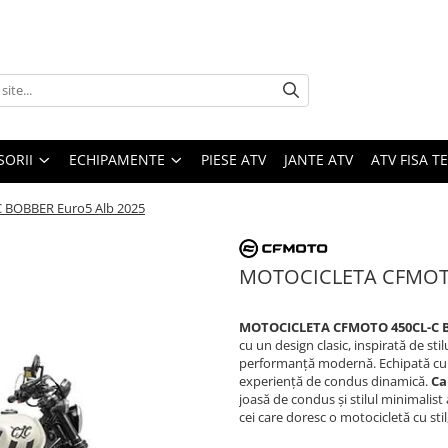
SORII
ECHIPAMENTE
PIESE ATV
JANTE ATV
ATV FISA 
BOBBER Euro5 Alb 2025
MOTOCICLETA CFMOTO
MOTOCICLETA CFMOTO 450CL-C 
cu un design clasic, inspirată de sti
performanță modernă. Echipată c
experiență de condus dinamică.
Ca
joasă de condus și stilul minimalist
cei care doresc o motocicletă cu stil