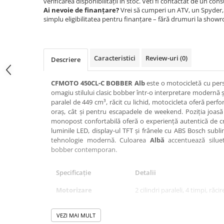
verificarea disponibilității în stoc. Veti fi contactat de un cons
SCUTERE
Ai nevoie de finanțare?
Vrei să cumperi un ATV, un Spyder, 
simplu eligibilitatea pentru finanțare – fără drumuri la show
KIDS
ATV COPII
MOTO COPII
Caracteristici
Review-uri
(0)
Descriere
CFMOTO 450CL-C BOBBER Alb
este o motocicletă cu pers
RYKER
omagiu stilului clasic bobber într-o interpretare modernă ș
paralel de 449 cm³, răcit cu lichid, motocicleta oferă perfo
SPYDER
oraș, cât și pentru escapadele de weekend. Poziția joasă
monopost confortabilă oferă o experiență autentică de cru
SKIJET
luminile LED, display-ul TFT și frânele cu ABS Bosch sublini
tehnologie modernă. Culoarea
Albă
accentuează siluet
bobber contemporan.
ECHIPAMENTE
CROSS ENDURO
Specificație
Detalii
Casti
Motorizare
2 cilindri paraleli, 4 timpi, răcir
Ochelari
Manusi
Capacitate cilindrică
449 cm³
VEZI MAI MULT
Tricouri