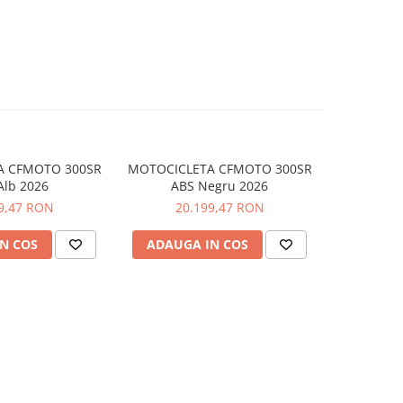
A CFMOTO 300SR
MOTOCICLETA CFMOTO 300SR
MOTOCICL
Alb 2026
ABS Negru 2026
S World Ch
9,47 RON
20.199,47 RON
25
N COS
ADAUGA IN COS
ADAUG