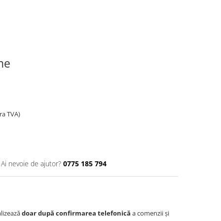
ine
ara TVA)
Ai nevoie de ajutor?
0775 185 794
alizează
doar după confirmarea telefonică
a comenzii și