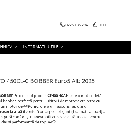
0775 185 794
0,00
TEHNICA
INFORMAȚII UTILE
 450CL-C BOBBER Euro5 Alb 2025
BOBBER Alb
cu cod produs
CF400-10AH
este o motocicletă
lul bobber, perfectă pentru iubitorii de motociclete retro cu
u un motor de
449 cmc
, oferă un răspuns rapid și o
roseria
albă
îi conferă un aspect elegant și rafinat, iar poziția
 asigură confort și manevrabilitate excelentă. Ideală pentru
, dar și performanță de top. 🏍️🤍