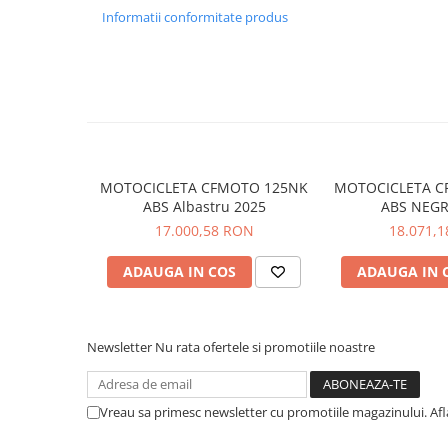
Putere maximă
~40 CP @ 8.000 rpm
Informatii conformitate produs
Pantaloni
Cuplu maxim
~42 Nm @ 6.250 rpm
Set Complet
Borseta
Cutie de viteze
6 trepte, cu ambreiaj asistat și
Geanta
Pornire
Electrică
Rucsac
Frâne
Discuri față/spate cu ABS Bos
Protectii
Sosete
Suspensie față/spate
Telescoape inversate / Mono
MOTOCICLETA CFMOTO 125NK
MOTOCICLETA C
Armura
ABS Albastru 2025
ABS NEGR
Display
TFT color
ECHIPAMENTE MOTO
17.000,58 RON
18.071,
Sistem iluminare
Full LED
Casti
ADAUGA IN COS
ADAUGA IN 
Înălțime șa
~690 mm
Ochelari
Manusi
Greutate la gol
~181 kg
Tricouri
Newsletter
Nu rata ofertele si promotiile noastre
Rezervor combustibil
~12 litri
Pantaloni
Borseta
Standard emisii
Euro 5
Vreau sa primesc newsletter cu promotiile magazinului. Af
Geanta
Rucsac