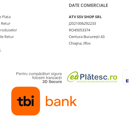
DATE COMERCIALE
t
 Plata
ATV SSV SHOP SRL
i
e Retur
J2021006292233
ntă
Produselor
RO45053374
erioară
de Retur
Centura București 43
Chiajna, Ilfov
L