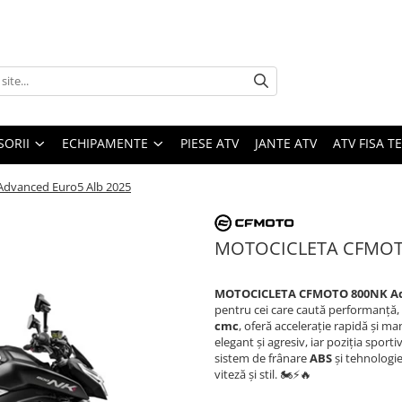
SORII
ECHIPAMENTE
PIESE ATV
JANTE ATV
ATV FISA 
vanced Euro5 Alb 2025
MOTOCICLETA CFMOTO
MOTOCICLETA CFMOTO 800NK Ad
pentru cei care caută performanță,
cmc
, oferă accelerație rapidă și m
elegant și agresiv, iar poziția sport
sistem de frânare
ABS
și tehnologi
viteză și stil. 🏍️⚡🔥