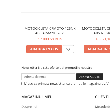
rezervor 15 litri
Pantaloni
sa 795 mm
Set Complet
optional, sa 820 mm
Borseta
interfata MMI 8-inch
jante aluminiu
Geanta
optional, T-box
MOTOCICLETA CFMOTO 125NK
MOTOCICLETA C
Rucsac
conform EURO 5+
ABS Albastru 2025
ABS NEGR
culori: Nebula Black /Nebula White.
Protectii
17.000,58 RON
18.071,
01
MOTOR
Sosete
02
MECANICA
ADAUGA IN COS
ADAUGA IN 
Armura
03
DIMENSIUNI
04
GENERAL
ECHIPAMENTE MOTO
Casti
Motor:
motor 799 cc, 2 cilindri, 4 timpi, racire 
Newsletter
Nu rata ofertele si promotiile noastre
Ochelari
Manusi
Tricouri
Capacitate:
799 cmc
Vreau sa primesc newsletter cu promotiile magazinului. Af
Pantaloni
Borseta
MAGAZINUL MEU
CLIENTI
Combustibil:
Benzină
Geanta
Despre noi
Metode de
Rucsac