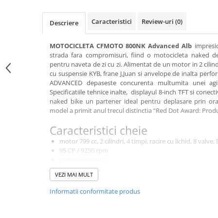
SCUTERE
Caracteristici
Review-uri
(0)
Descriere
KIDS
ATV COPII
MOTOCICLETA CFMOTO 800NK Advanced Alb
impresio
strada fara compromisuri, fiind o motocicleta naked de
MOTO COPII
pentru naveta de zi cu zi. Alimentat de un motor in 2 cilind
cu suspensie KYB, frane J.Juan si anvelope de inalta pe
RYKER
ADVANCED depaseste concurenta multumita unei agilit
Specificatiile tehnice inalte, displayul 8-inch TFT si conec
naked bike un partener ideal pentru deplasare prin ora
SPYDER
model a primit anul trecul distinctia “Red Dot Award: Prod
SKIJET
Caracteristici cheie
motor 799 cc, 2 cilindri, 4 timpi, racire cu lichid, 8 valv
ECHIPAMENTE
95 CP / 9250 rpm
pornire electrica
CROSS ENDURO
cutie 6 viteze
VEZI MAI MULT
Casti
frana fata - doua discuri 320 mm, etriere radiale J.JUAN
frana spate - un singur disc 260 mm, J.JUAN
Ochelari
Informatii conformitate produs
ABS Bosch
Manusi
suspensie fata - furca inversa KYB, ajustabila
Tricouri
suspensie spate - amortizor KYB ajustabil