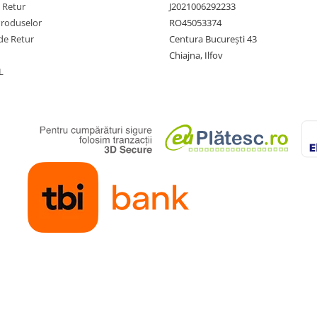
e Retur
J2021006292233
Produselor
RO45053374
de Retur
Centura București 43
Chiajna, Ilfov
L