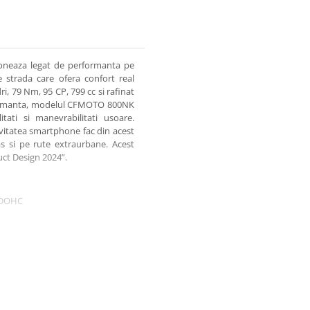
neaza legat de performanta pe
 strada care ofera confort real
ri, 79 Nm, 95 CP, 799 cc si rafinat
rformanta, modelul CFMOTO 800NK
ati si manevrabilitati usoare.
tivitatea smartphone fac din acest
s si pe rute extraurbane. Acest
uct Design 2024”.
e, DOHC