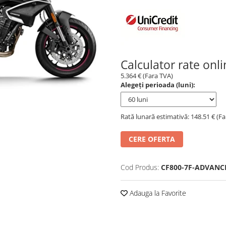
Calculator rate onl
5.364 € (Fara TVA)
Alegeți perioada (luni):
Rată lunară estimativă: 148.51 € (F
CERE OFERTA
Cod Produs:
CF800-7F-ADVANC
Adauga la Favorite