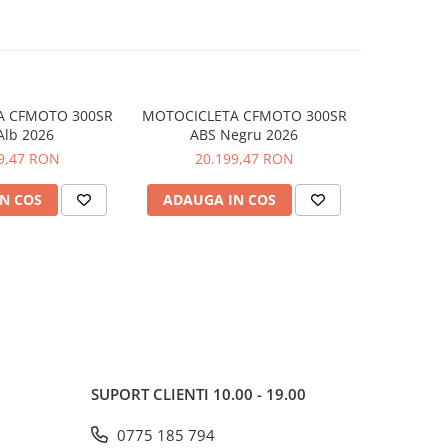
A CFMOTO 300SR
MOTOCICLETA CFMOTO 300SR
MOTOCICL
Alb 2026
ABS Negru 2026
S World Ch
9,47 RON
20.199,47 RON
25
N COS
ADAUGA IN COS
ADAUG
SUPORT CLIENTI
10.00 - 19.00
0775 185 794