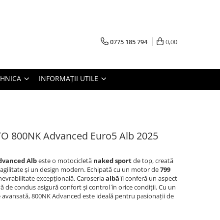
0775 185 794
0,00
TEHNICA
INFORMAȚII UTILE
 800NK Advanced Euro5 Alb 2025
vanced Alb
este o motocicletă
naked sport
de top, creată
 agilitate și un design modern. Echipată cu un motor de
799
anevrabilitate excepțională. Caroseria
albă
îi conferă un aspect
ivă de condus asigură confort și control în orice condiții. Cu un
e avansată, 800NK Advanced este ideală pentru pasionații de