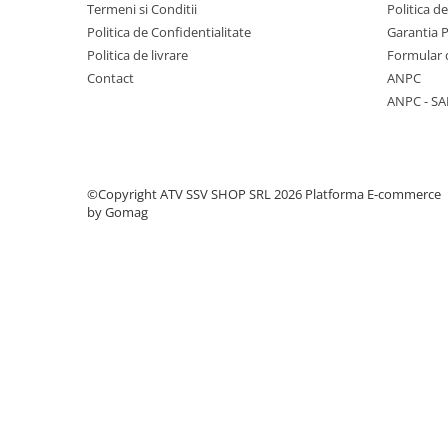
Termeni si Conditii
Politica d
Protectii
Politica de Confidentialitate
Garantia 
Cutie de viteze:
6 viteze
Sosete
Politica de livrare
Formular 
Armura
Contact
ANPC
ECHIPAMENTE COPII
ANPC - SA
Rezervor:
15 L
Casti
Manusi
Tricouri
Răcire:
Cu Lichid
©Copyright ATV SSV SHOP SRL 2026
Platforma E-commerce
Pantaloni
by Gomag
Set Complet
Sistem pornire:
Electric
Borseta
Geanta
Rucsac
Putere:
95 CP
ECHIPAMENTE SKIJET
ACCESORII
CONSUMABILE